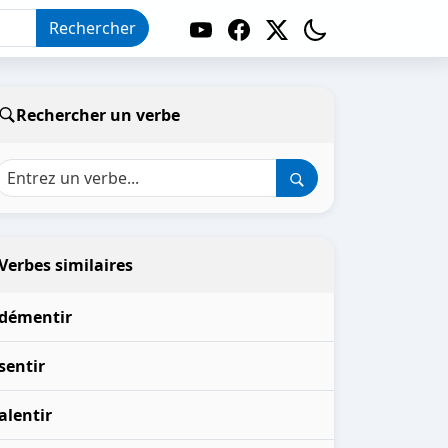
Rechercher
Rechercher un verbe
Verbes similaires
démentir
sentir
alentir