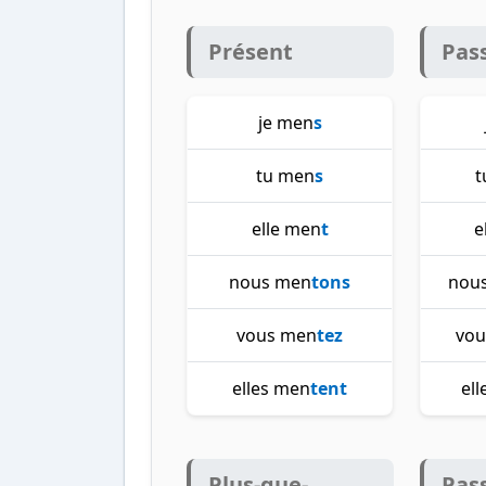
Présent
Pas
je men
s
tu men
s
t
elle men
t
e
nous men
tons
nou
vous men
tez
vou
elles men
tent
el
Plus-que-
Pas