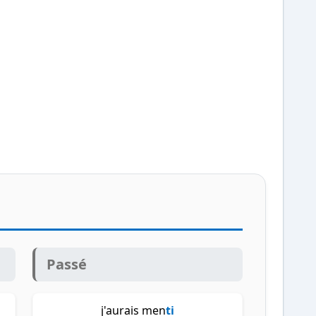
Passé
j'aurais men
ti