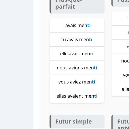
parfait
j'avais men
ti
tu avais men
ti
elle avait men
ti
no
nous avions men
ti
vo
vous aviez men
ti
ell
elles avaient men
ti
Futur simple
Fut
ant