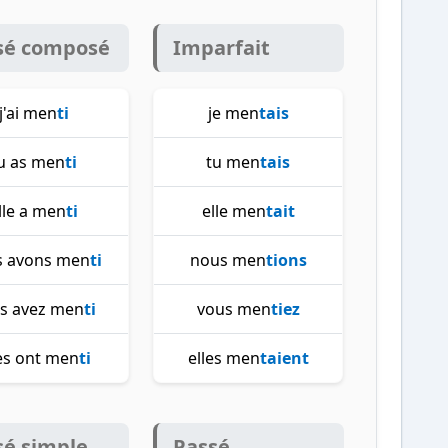
sé composé
Imparfait
j'ai men
ti
je men
tais
u as men
ti
tu men
tais
lle a men
ti
elle men
tait
s avons men
ti
nous men
tions
s avez men
ti
vous men
tiez
les ont men
ti
elles men
taient
sé simple
Passé