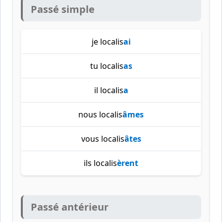
Passé simple
je localis
ai
tu localis
as
il localis
a
nous localis
âmes
vous localis
âtes
ils localis
èrent
Passé antérieur