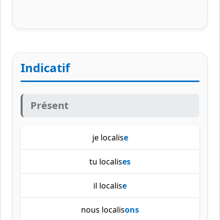
Indicatif
Présent
je localis
e
tu localis
es
il localis
e
nous localis
ons