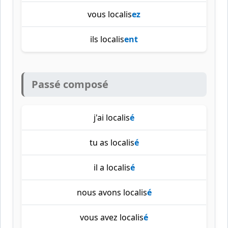
vous localis
ez
ils localis
ent
Passé composé
j'ai localis
é
tu as localis
é
il a localis
é
nous avons localis
é
vous avez localis
é