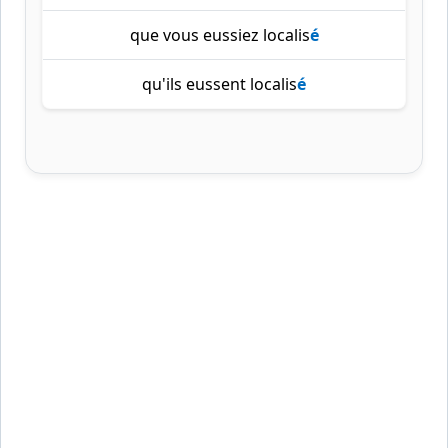
que vous eussiez localis
é
qu'ils eussent localis
é