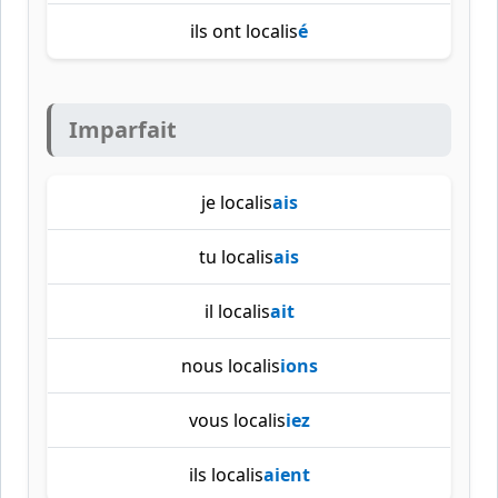
ils ont localis
é
Imparfait
je localis
ais
tu localis
ais
il localis
ait
nous localis
ions
vous localis
iez
ils localis
aient