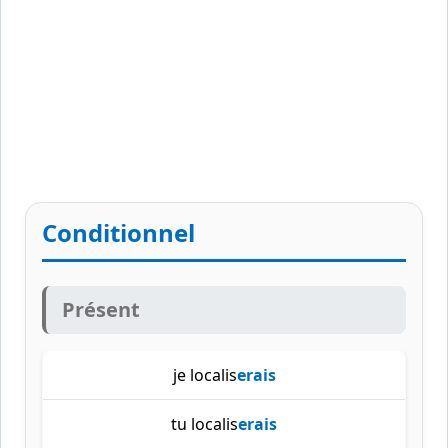
Conditionnel
Présent
je localis
erais
tu localis
erais