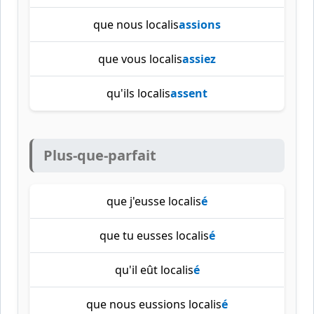
que nous localis
assions
que vous localis
assiez
qu'ils localis
assent
Plus-que-parfait
que j'eusse localis
é
que tu eusses localis
é
qu'il eût localis
é
que nous eussions localis
é