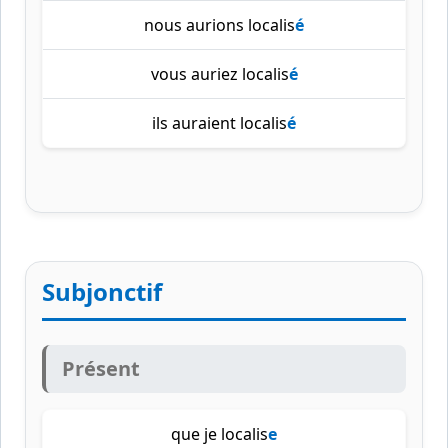
nous aurions localis
é
vous auriez localis
é
ils auraient localis
é
Subjonctif
Présent
que je localis
e