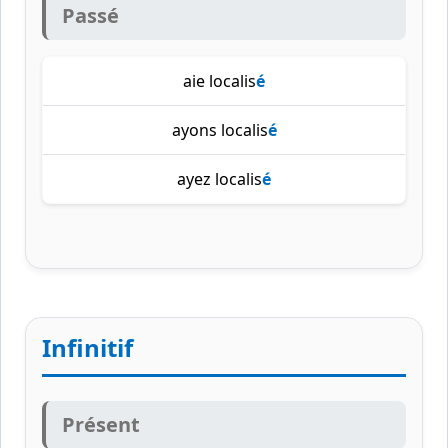
Passé
aie localis
é
ayons localis
é
ayez localis
é
Infinitif
Présent