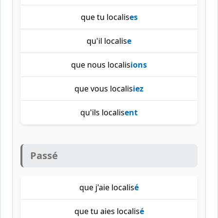
que tu localis
es
qu'il localis
e
que nous localis
ions
que vous localis
iez
qu'ils localis
ent
Passé
que j'aie localis
é
que tu aies localis
é