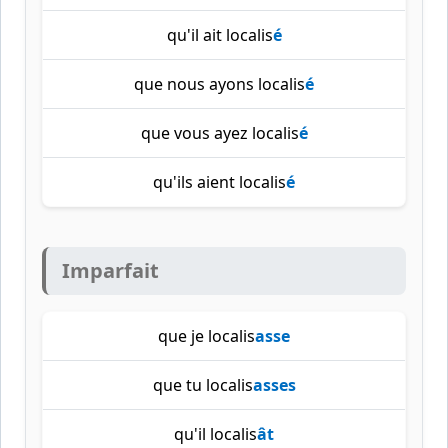
qu'il ait localis
é
que nous ayons localis
é
que vous ayez localis
é
qu'ils aient localis
é
Imparfait
que je localis
asse
que tu localis
asses
qu'il localis
ât