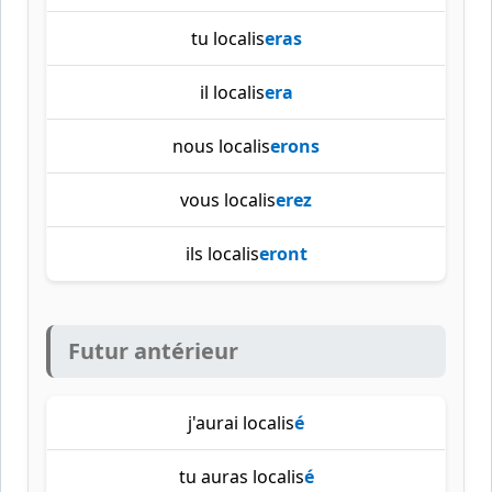
tu localis
eras
il localis
era
nous localis
erons
vous localis
erez
ils localis
eront
Futur antérieur
j'aurai localis
é
tu auras localis
é