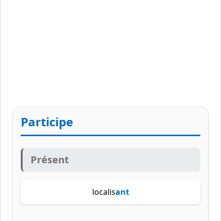
Participe
Présent
localis
ant