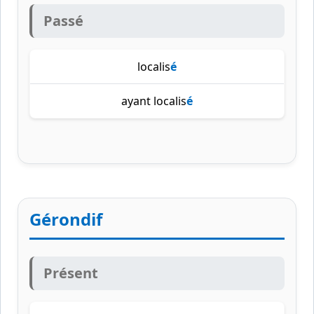
Passé
localis
é
ayant localis
é
Gérondif
Présent