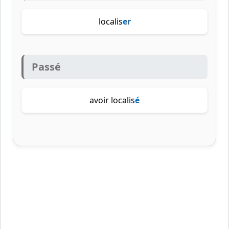
localis
er
Passé
avoir localis
é