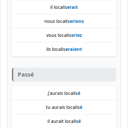
il localis
erait
nous localis
erions
vous localis
eriez
ils localis
eraient
Passé
j'aurais localis
é
tu aurais localis
é
il aurait localis
é