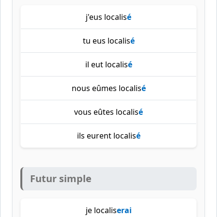
j'eus localis
é
tu eus localis
é
il eut localis
é
nous eûmes localis
é
vous eûtes localis
é
ils eurent localis
é
Futur simple
je localis
erai