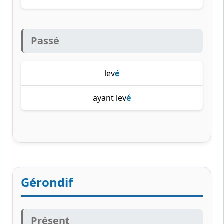
Passé
lev
é
ayant lev
é
Gérondif
Présent