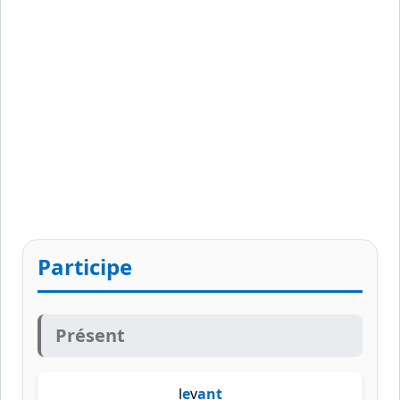
Participe
Présent
l
e
v
ant