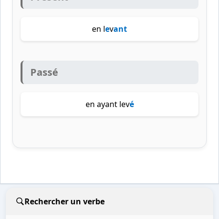
en l
e
v
ant
Passé
en ayant lev
é
Rechercher un verbe