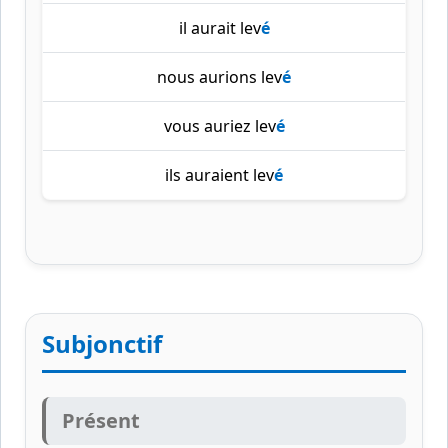
il aurait lev
é
nous aurions lev
é
vous auriez lev
é
ils auraient lev
é
Subjonctif
Présent