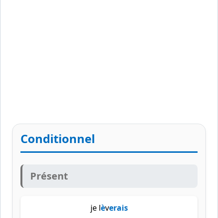
Conditionnel
Présent
je l
è
v
erais