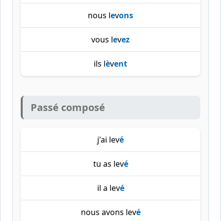
nous l
e
v
ons
vous l
e
v
ez
ils l
è
v
ent
Passé composé
j'ai lev
é
tu as lev
é
il a lev
é
nous avons lev
é