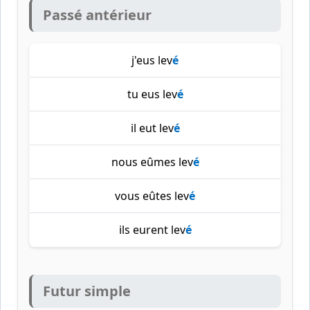
Passé antérieur
j'eus lev
é
tu eus lev
é
il eut lev
é
nous eûmes lev
é
vous eûtes lev
é
ils eurent lev
é
Futur simple