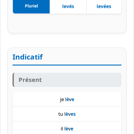
Pluriel
levés
levées
Indicatif
Présent
je l
è
v
e
tu l
è
v
es
il l
è
v
e