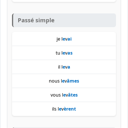
Passé simple
je l
e
v
ai
tu l
e
v
as
il l
e
v
a
nous l
e
v
âmes
vous l
e
v
âtes
ils l
e
v
èrent