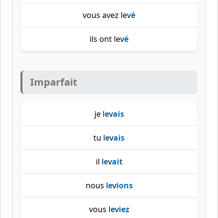
vous avez lev
é
ils ont lev
é
Imparfait
je l
e
v
ais
tu l
e
v
ais
il l
e
v
ait
nous l
e
v
ions
vous l
e
v
iez