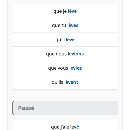
que je l
è
v
e
que tu l
è
v
es
qu'il l
è
v
e
que nous l
e
v
ions
que vous l
e
v
iez
qu'ils l
è
v
ent
Passé
que j'aie lev
é