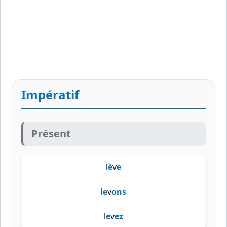
Impératif
Présent
l
è
v
e
l
e
v
ons
l
e
v
ez