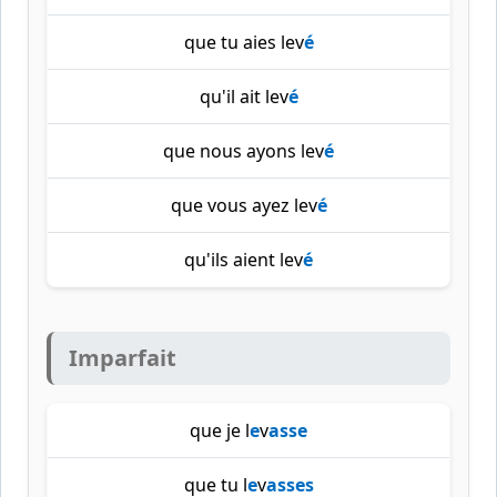
que tu aies lev
é
qu'il ait lev
é
que nous ayons lev
é
que vous ayez lev
é
qu'ils aient lev
é
Imparfait
que je l
e
v
asse
que tu l
e
v
asses