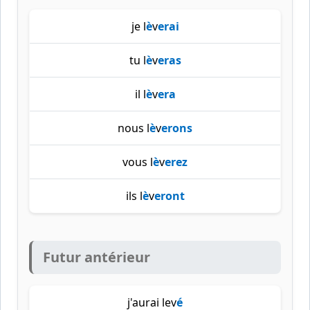
je l
è
v
erai
tu l
è
v
eras
il l
è
v
era
nous l
è
v
erons
vous l
è
v
erez
ils l
è
v
eront
Futur antérieur
j'aurai lev
é