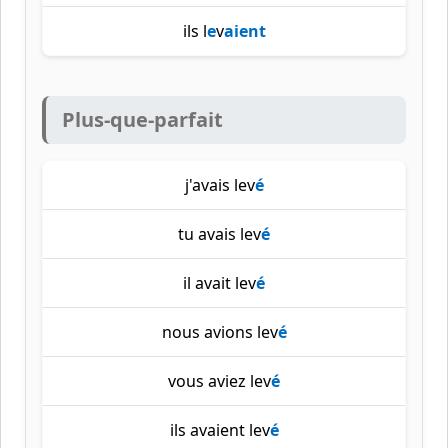
ils l
e
v
aient
Plus-que-parfait
j'avais lev
é
tu avais lev
é
il avait lev
é
nous avions lev
é
vous aviez lev
é
ils avaient lev
é