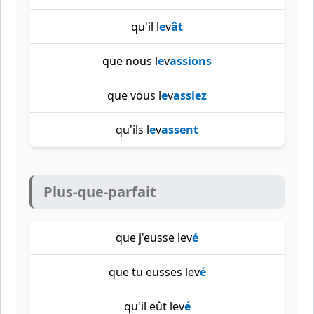
qu'il l
e
v
ât
que nous l
e
v
assions
que vous l
e
v
assiez
qu'ils l
e
v
assent
Plus-que-parfait
que j'eusse lev
é
que tu eusses lev
é
qu'il eût lev
é