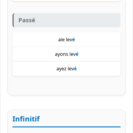
Passé
aie lev
é
ayons lev
é
ayez lev
é
Infinitif