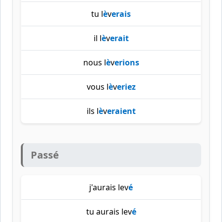
tu l
è
v
erais
il l
è
v
erait
nous l
è
v
erions
vous l
è
v
eriez
ils l
è
v
eraient
Passé
j'aurais lev
é
tu aurais lev
é