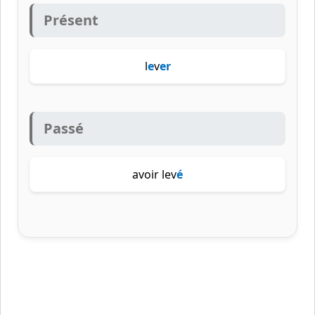
Présent
l
e
v
er
Passé
avoir lev
é