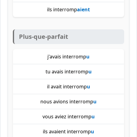
ils interromp
aient
Plus-que-parfait
j'avais interromp
u
tu avais interromp
u
il avait interromp
u
nous avions interromp
u
vous aviez interromp
u
ils avaient interromp
u