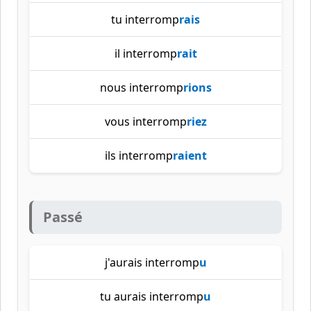
tu interromp
rais
il interromp
rait
nous interromp
rions
vous interromp
riez
ils interromp
raient
Passé
j'aurais interromp
u
tu aurais interromp
u