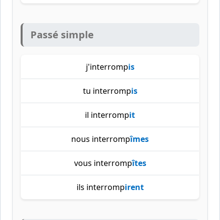
Passé simple
j'interromp
is
tu interromp
is
il interromp
it
nous interromp
îmes
vous interromp
îtes
ils interromp
irent