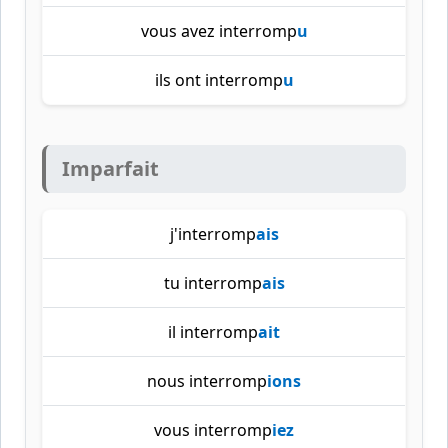
vous avez interromp
u
ils ont interromp
u
Imparfait
j'interromp
ais
tu interromp
ais
il interromp
ait
nous interromp
ions
vous interromp
iez