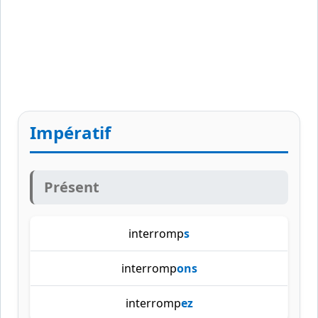
Impératif
Présent
interromp
s
interromp
ons
interromp
ez