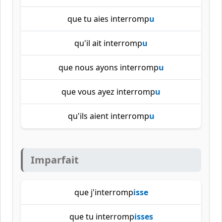
que tu aies interromp
u
qu'il ait interromp
u
que nous ayons interromp
u
que vous ayez interromp
u
qu'ils aient interromp
u
Imparfait
que j'interromp
isse
que tu interromp
isses