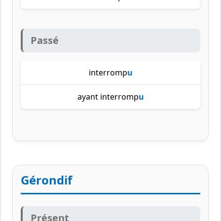
Passé
interromp
u
ayant interromp
u
Gérondif
Présent