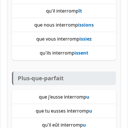
qu'il interromp
ît
que nous interromp
issions
que vous interromp
issiez
qu'ils interromp
issent
Plus-que-parfait
que j'eusse interromp
u
que tu eusses interromp
u
qu'il eût interromp
u