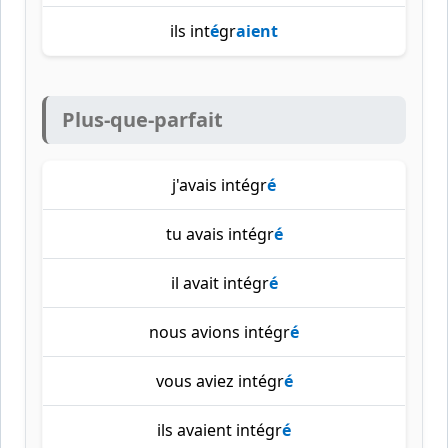
ils int
é
gr
aient
Plus-que-parfait
j'avais intégr
é
tu avais intégr
é
il avait intégr
é
nous avions intégr
é
vous aviez intégr
é
ils avaient intégr
é