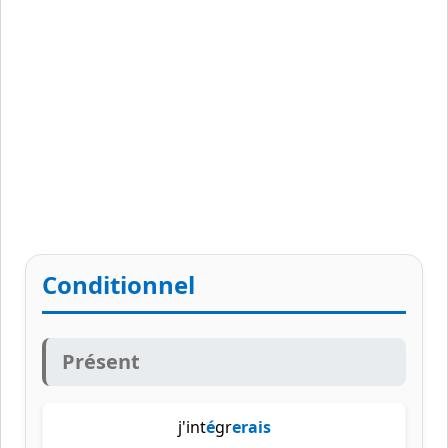
Conditionnel
Présent
j'int
é
gr
erais