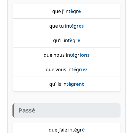
que j'int
è
gr
e
que tu int
è
gr
es
qu'il int
è
gr
e
que nous int
é
gr
ions
que vous int
é
gr
iez
qu'ils int
è
gr
ent
Passé
que j'aie intégr
é