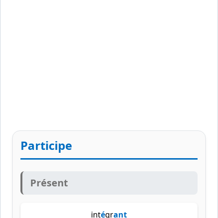
Participe
Présent
int
é
gr
ant