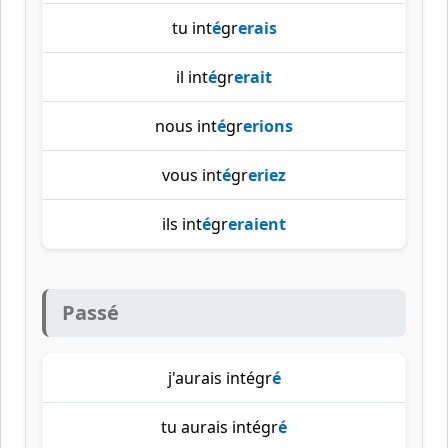
tu int
é
gr
erais
il int
é
gr
erait
nous int
é
gr
erions
vous int
é
gr
eriez
ils int
é
gr
eraient
Passé
j'aurais intégr
é
tu aurais intégr
é