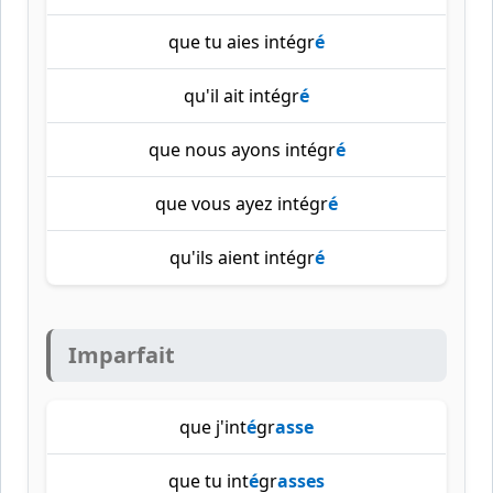
que tu aies intégr
é
qu'il ait intégr
é
que nous ayons intégr
é
que vous ayez intégr
é
qu'ils aient intégr
é
Imparfait
que j'int
é
gr
asse
que tu int
é
gr
asses