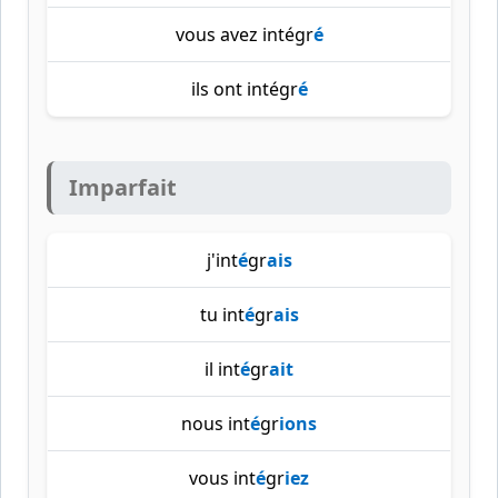
vous avez intégr
é
ils ont intégr
é
Imparfait
j'int
é
gr
ais
tu int
é
gr
ais
il int
é
gr
ait
nous int
é
gr
ions
vous int
é
gr
iez