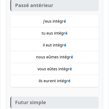
Passé antérieur
j'eus intégr
é
tu eus intégr
é
il eut intégr
é
nous eûmes intégr
é
vous eûtes intégr
é
ils eurent intégr
é
Futur simple