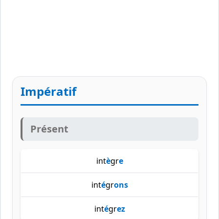
Impératif
Présent
int
è
gr
e
int
é
gr
ons
int
é
gr
ez