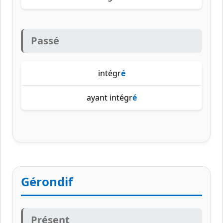
Passé
intégr
é
ayant intégr
é
Gérondif
Présent