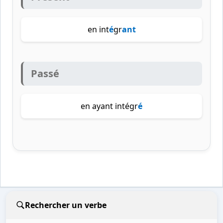
en int
é
gr
ant
Passé
en ayant intégr
é
Rechercher un verbe