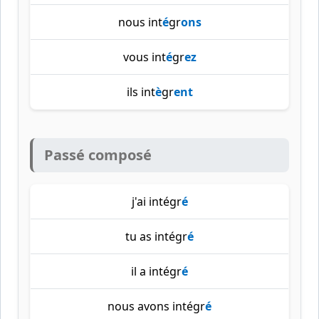
nous int
é
gr
ons
vous int
é
gr
ez
ils int
è
gr
ent
Passé composé
j'ai intégr
é
tu as intégr
é
il a intégr
é
nous avons intégr
é