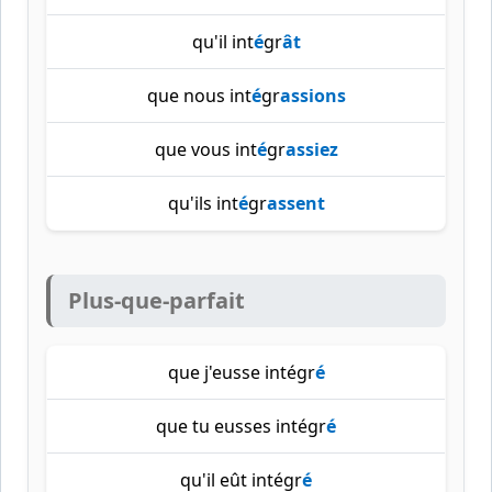
qu'il int
é
gr
ât
que nous int
é
gr
assions
que vous int
é
gr
assiez
qu'ils int
é
gr
assent
Plus-que-parfait
que j'eusse intégr
é
que tu eusses intégr
é
qu'il eût intégr
é