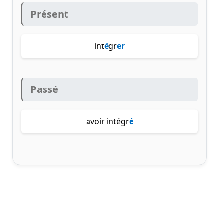
Présent
int
é
gr
er
Passé
avoir intégr
é