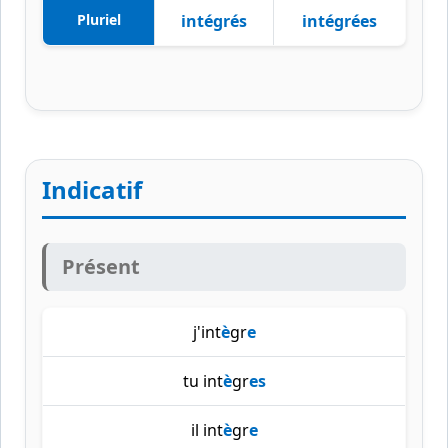
Pluriel
intégrés
intégrées
Indicatif
Présent
j'int
è
gr
e
tu int
è
gr
es
il int
è
gr
e