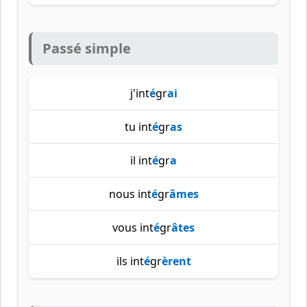
Passé simple
j'int
é
gr
ai
tu int
é
gr
as
il int
é
gr
a
nous int
é
gr
âmes
vous int
é
gr
âtes
ils int
é
gr
èrent