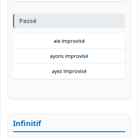
Passé
aie improvis
é
ayons improvis
é
ayez improvis
é
Infinitif