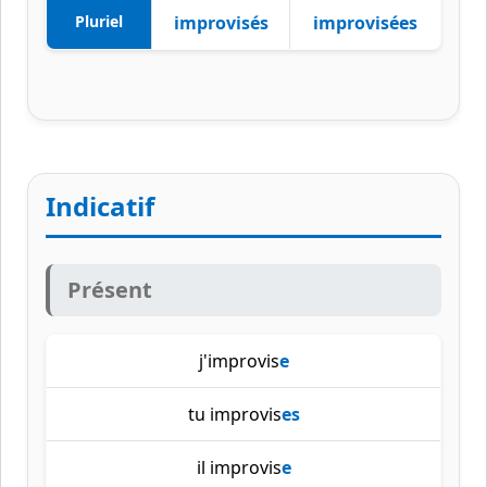
Pluriel
improvisés
improvisées
Indicatif
Présent
j'improvis
e
tu improvis
es
il improvis
e