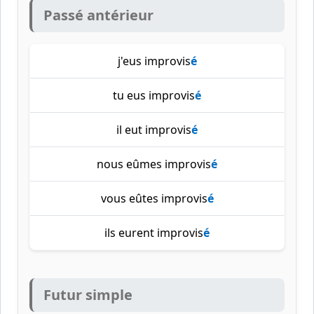
Passé antérieur
j'eus improvis
é
tu eus improvis
é
il eut improvis
é
nous eûmes improvis
é
vous eûtes improvis
é
ils eurent improvis
é
Futur simple