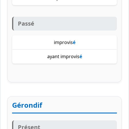
Passé
improvis
é
ayant improvis
é
Gérondif
Présent