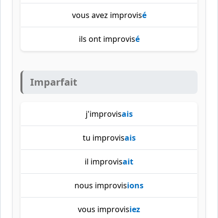
vous avez improvis
é
ils ont improvis
é
Imparfait
j'improvis
ais
tu improvis
ais
il improvis
ait
nous improvis
ions
vous improvis
iez