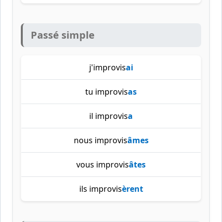
Passé simple
j'improvis
ai
tu improvis
as
il improvis
a
nous improvis
âmes
vous improvis
âtes
ils improvis
èrent