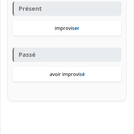
Présent
improvis
er
Passé
avoir improvis
é