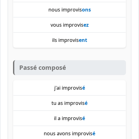
nous improvis
ons
vous improvis
ez
ils improvis
ent
Passé composé
j'ai improvis
é
tu as improvis
é
il a improvis
é
nous avons improvis
é