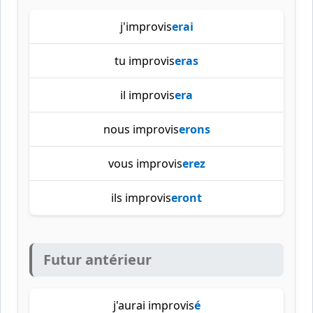
j'improvis
erai
tu improvis
eras
il improvis
era
nous improvis
erons
vous improvis
erez
ils improvis
eront
Futur antérieur
j'aurai improvis
é