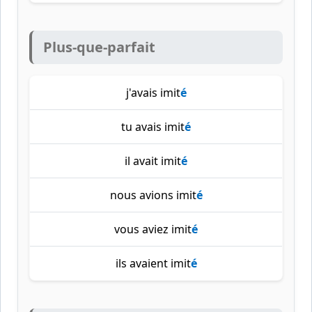
Plus-que-parfait
j'avais imit
é
tu avais imit
é
il avait imit
é
nous avions imit
é
vous aviez imit
é
ils avaient imit
é