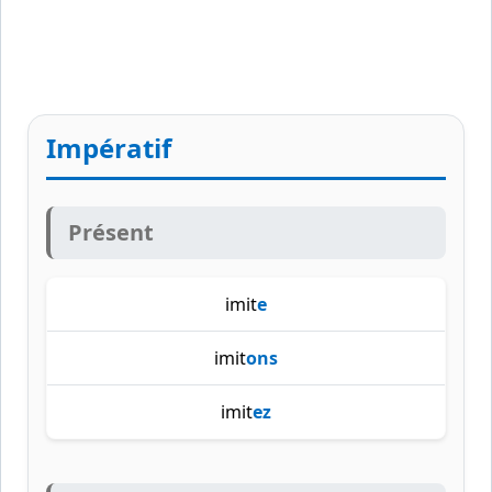
Impératif
Présent
imit
e
imit
ons
imit
ez