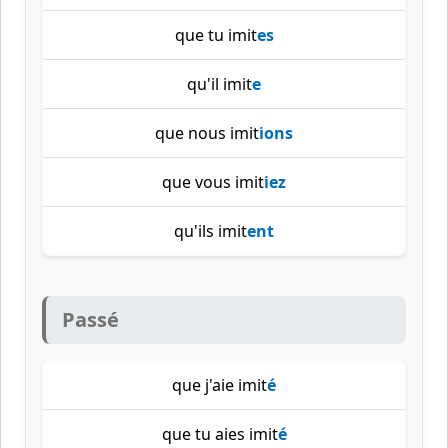
que tu imit
es
qu'il imit
e
que nous imit
ions
que vous imit
iez
qu'ils imit
ent
Passé
que j'aie imit
é
que tu aies imit
é