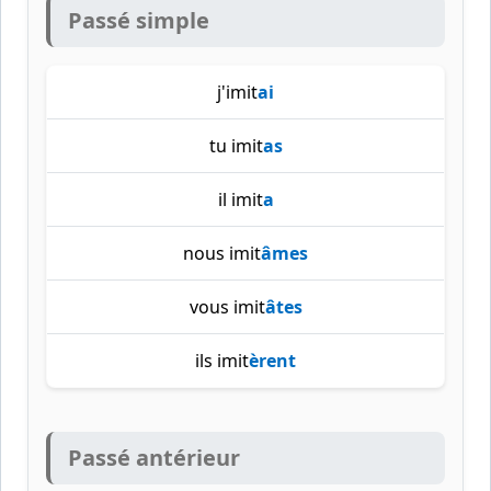
Passé simple
j'imit
ai
tu imit
as
il imit
a
nous imit
âmes
vous imit
âtes
ils imit
èrent
Passé antérieur