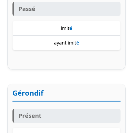
Passé
imit
é
ayant imit
é
Gérondif
Présent