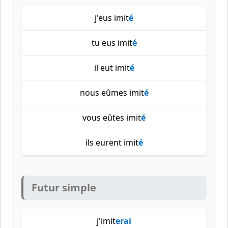
j'eus imit
é
tu eus imit
é
il eut imit
é
nous eûmes imit
é
vous eûtes imit
é
ils eurent imit
é
Futur simple
j'imit
erai