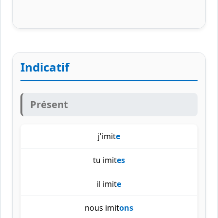
Indicatif
Présent
j'imit
e
tu imit
es
il imit
e
nous imit
ons