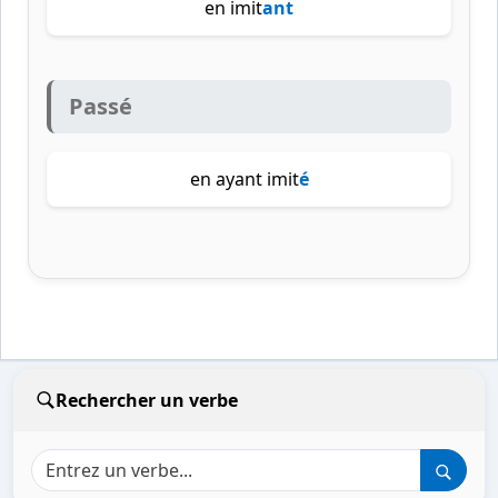
en imit
ant
Passé
en ayant imit
é
Rechercher un verbe