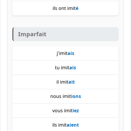
ils ont imit
é
Imparfait
j'imit
ais
tu imit
ais
il imit
ait
nous imit
ions
vous imit
iez
ils imit
aient