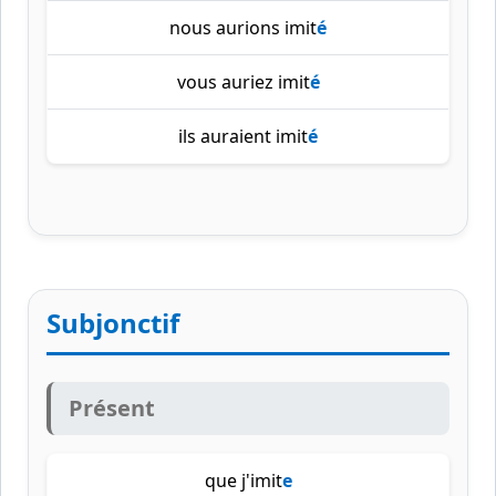
nous aurions imit
é
vous auriez imit
é
ils auraient imit
é
Subjonctif
Présent
que j'imit
e