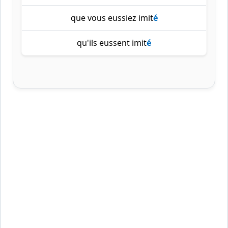
que vous eussiez imit
é
qu'ils eussent imit
é