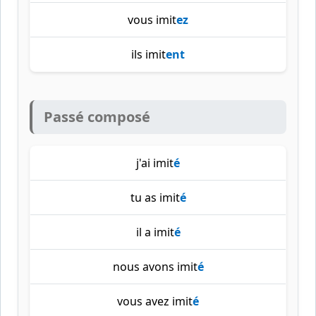
vous imit
ez
ils imit
ent
Passé composé
j'ai imit
é
tu as imit
é
il a imit
é
nous avons imit
é
vous avez imit
é