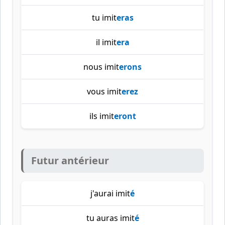
tu imit
eras
il imit
era
nous imit
erons
vous imit
erez
ils imit
eront
Futur antérieur
j'aurai imit
é
tu auras imit
é