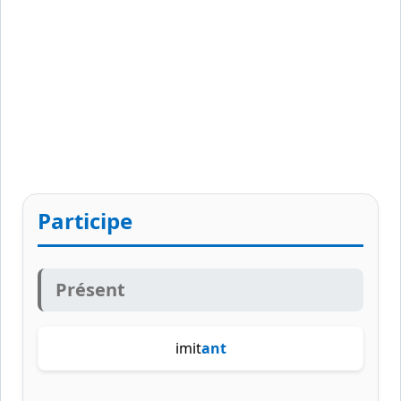
Participe
Présent
imit
ant