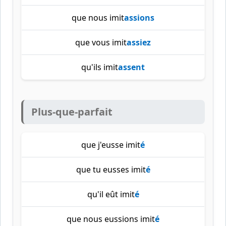
que nous imit
assions
que vous imit
assiez
qu'ils imit
assent
Plus-que-parfait
que j'eusse imit
é
que tu eusses imit
é
qu'il eût imit
é
que nous eussions imit
é