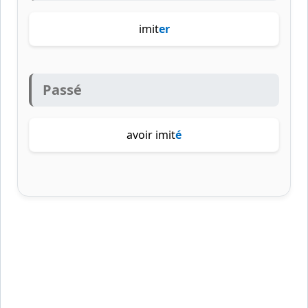
imit
er
Passé
avoir imit
é