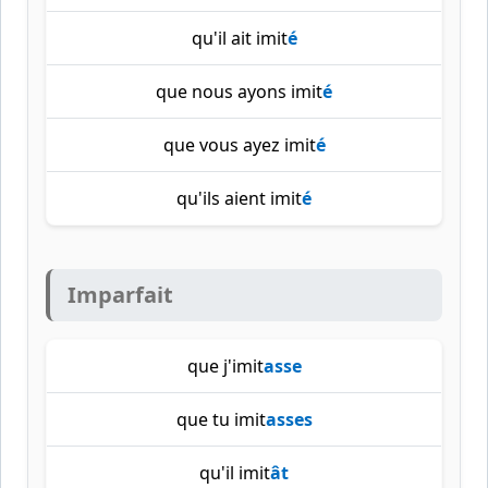
qu'il ait imit
é
que nous ayons imit
é
que vous ayez imit
é
qu'ils aient imit
é
Imparfait
que j'imit
asse
que tu imit
asses
qu'il imit
ât