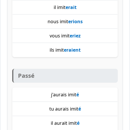
il imit
erait
nous imit
erions
vous imit
eriez
ils imit
eraient
Passé
j'aurais imit
é
tu aurais imit
é
il aurait imit
é