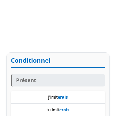
Conditionnel
Présent
j'imit
erais
tu imit
erais