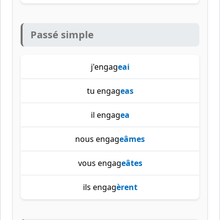
Passé simple
j'engag
eai
tu engag
eas
il engag
ea
nous engag
eâmes
vous engag
eâtes
ils engag
èrent