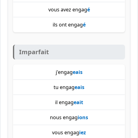
vous avez engag
é
ils ont engag
é
Imparfait
j'engag
eais
tu engag
eais
il engag
eait
nous engag
ions
vous engag
iez