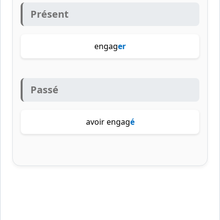
Présent
engag
er
Passé
avoir engag
é