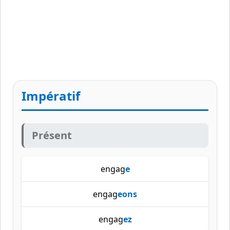
Impératif
Présent
engag
e
engag
eons
engag
ez