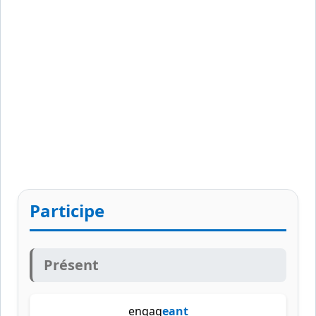
Participe
Présent
engag
eant