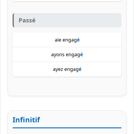
Passé
aie engag
é
ayons engag
é
ayez engag
é
Infinitif