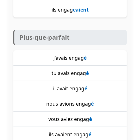
ils engag
eaient
Plus-que-parfait
j'avais engag
é
tu avais engag
é
il avait engag
é
nous avions engag
é
vous aviez engag
é
ils avaient engag
é