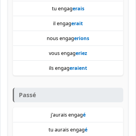
tu engag
erais
il engag
erait
nous engag
erions
vous engag
eriez
ils engag
eraient
Passé
j'aurais engag
é
tu aurais engag
é