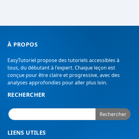
À PROPOS
EasyTutoriel propose des tutoriels accessibles à
tous, du débutant à l'expert. Chaque leçon est
conçue pour être claire et progressive, avec des
analyses approfondies pour aller plus loin.
RECHERCHER
Rechercher
LIENS UTILES