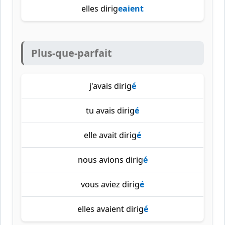
elles dirig
eaient
Plus-que-parfait
j'avais dirig
é
tu avais dirig
é
elle avait dirig
é
nous avions dirig
é
vous aviez dirig
é
elles avaient dirig
é