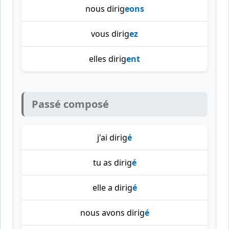
nous dirig
eons
vous dirig
ez
elles dirig
ent
Passé composé
j'ai dirig
é
tu as dirig
é
elle a dirig
é
nous avons dirig
é