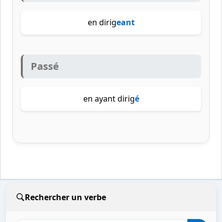
en dirig
eant
Passé
en ayant dirig
é
Rechercher un verbe