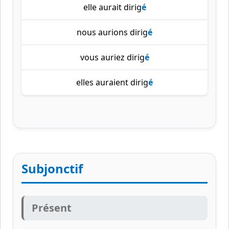
elle aurait dirig
é
nous aurions dirig
é
vous auriez dirig
é
elles auraient dirig
é
Subjonctif
Présent