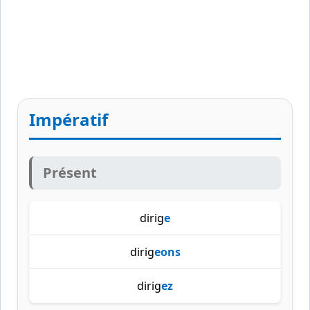
Impératif
Présent
dirig
e
dirig
eons
dirig
ez