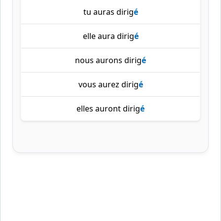
tu auras dirig
é
elle aura dirig
é
nous aurons dirig
é
vous aurez dirig
é
elles auront dirig
é