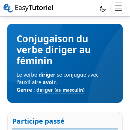
Conjugaison du
verbe diriger au
féminin
Le verbe
diriger
se conjugue avec
l'auxiliaire
avoir
.
Genre :
diriger
(au masculin)
Participe passé