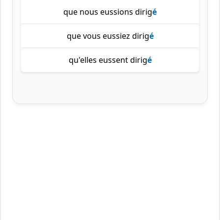
que nous eussions dirig
é
que vous eussiez dirig
é
qu'elles eussent dirig
é