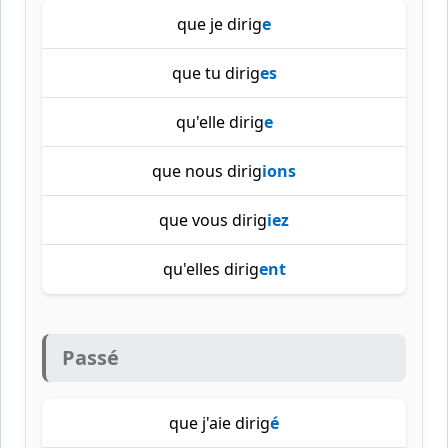
que je dirig
e
que tu dirig
es
qu'elle dirig
e
que nous dirig
ions
que vous dirig
iez
qu'elles dirig
ent
Passé
que j'aie dirig
é