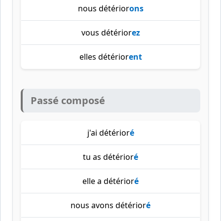
nous détérior
ons
vous détérior
ez
elles détérior
ent
Passé composé
j'ai détérior
é
tu as détérior
é
elle a détérior
é
nous avons détérior
é