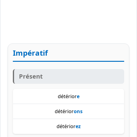
Impératif
Présent
détérior
e
détérior
ons
détérior
ez