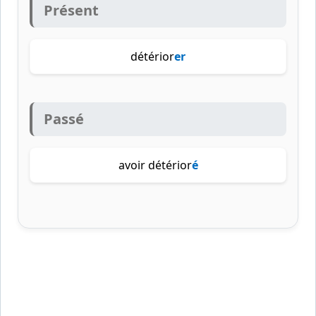
Présent
détérior
er
Passé
avoir détérior
é