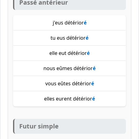
Passé antérieur
j'eus détérior
é
tu eus détérior
é
elle eut détérior
é
nous eûmes détérior
é
vous eûtes détérior
é
elles eurent détérior
é
Futur simple