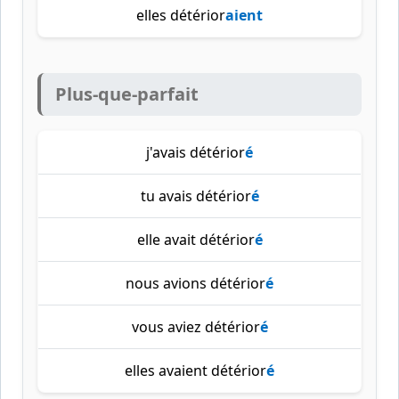
elles détérior
aient
Plus-que-parfait
j'avais détérior
é
tu avais détérior
é
elle avait détérior
é
nous avions détérior
é
vous aviez détérior
é
elles avaient détérior
é