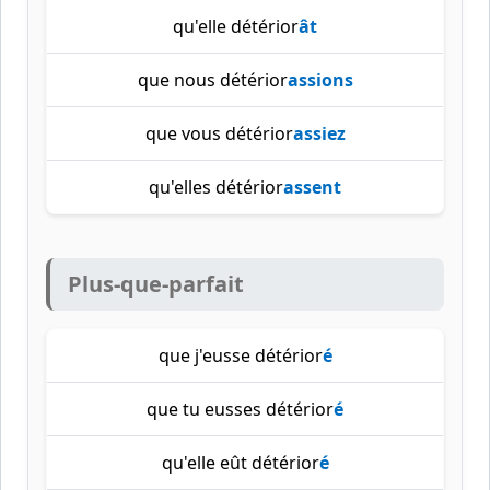
qu'elle détérior
ât
que nous détérior
assions
que vous détérior
assiez
qu'elles détérior
assent
Plus-que-parfait
que j'eusse détérior
é
que tu eusses détérior
é
qu'elle eût détérior
é