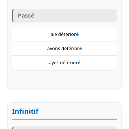
Passé
aie détérior
é
ayons détérior
é
ayez détérior
é
Infinitif