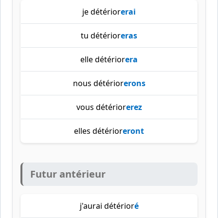
je détérior
erai
tu détérior
eras
elle détérior
era
nous détérior
erons
vous détérior
erez
elles détérior
eront
Futur antérieur
j'aurai détérior
é