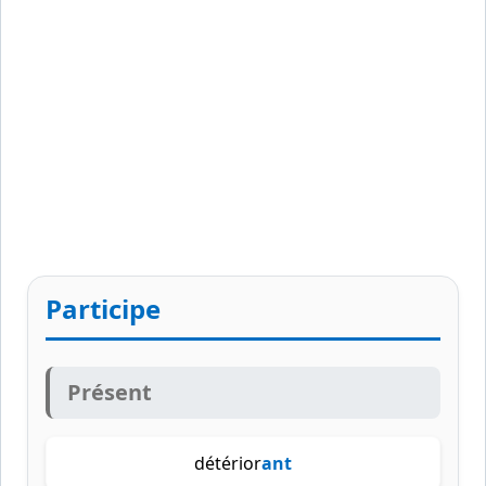
Participe
Présent
détérior
ant