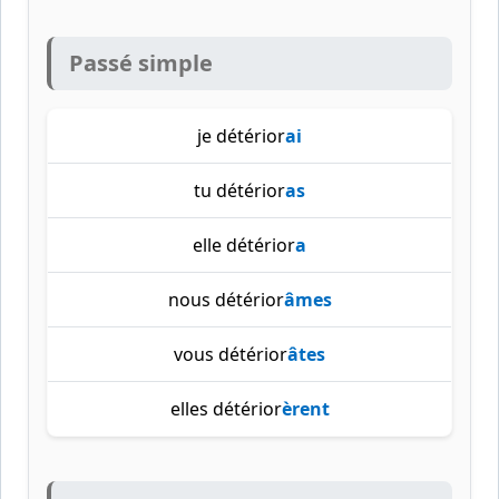
Passé simple
je détérior
ai
tu détérior
as
elle détérior
a
nous détérior
âmes
vous détérior
âtes
elles détérior
èrent