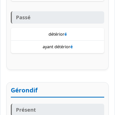
Passé
détérior
é
ayant détérior
é
Gérondif
Présent