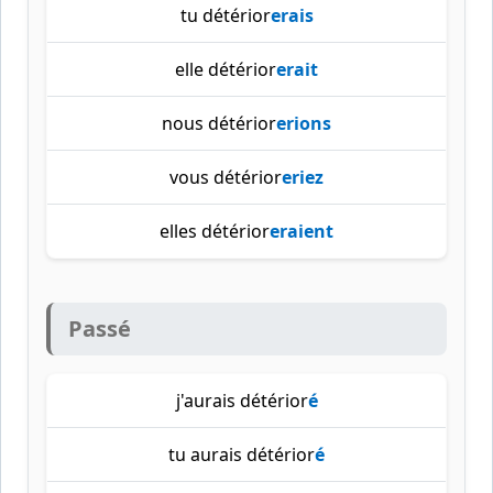
tu détérior
erais
elle détérior
erait
nous détérior
erions
vous détérior
eriez
elles détérior
eraient
Passé
j'aurais détérior
é
tu aurais détérior
é