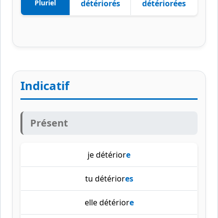
Pluriel
détériorés
détériorées
Indicatif
Présent
je détérior
e
tu détérior
es
elle détérior
e