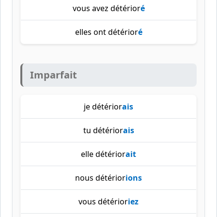
vous avez détérior
é
elles ont détérior
é
Imparfait
je détérior
ais
tu détérior
ais
elle détérior
ait
nous détérior
ions
vous détérior
iez