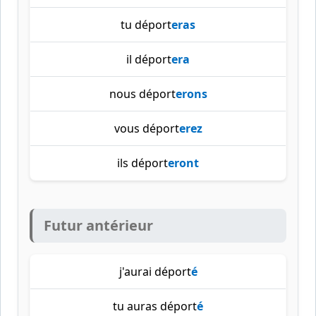
tu déport
eras
il déport
era
nous déport
erons
vous déport
erez
ils déport
eront
Futur antérieur
j'aurai déport
é
tu auras déport
é