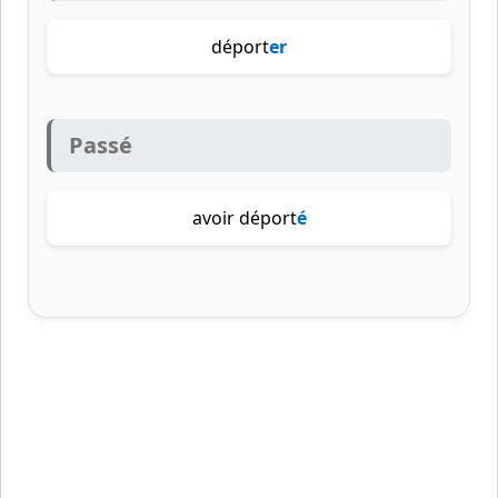
déport
er
Passé
avoir déport
é