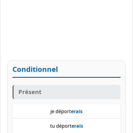
Conditionnel
Présent
je déport
erais
tu déport
erais