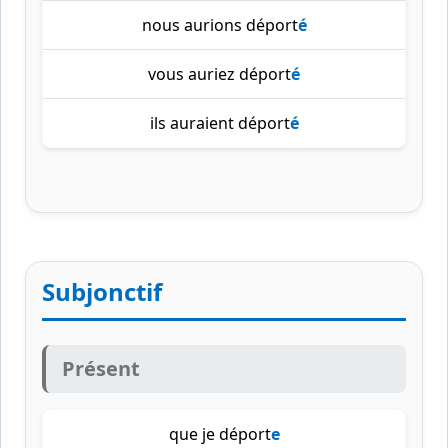
nous aurions déport
é
vous auriez déport
é
ils auraient déport
é
Subjonctif
Présent
que je déport
e