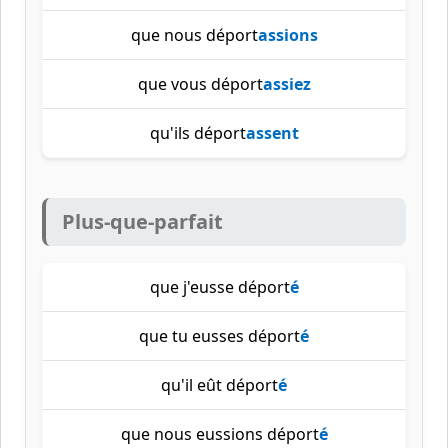
que nous déport
assions
que vous déport
assiez
qu'ils déport
assent
Plus-que-parfait
que j'eusse déport
é
que tu eusses déport
é
qu'il eût déport
é
que nous eussions déport
é