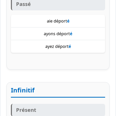
Passé
aie déport
é
ayons déport
é
ayez déport
é
Infinitif
Présent