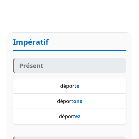
Impératif
Présent
déport
e
déport
ons
déport
ez