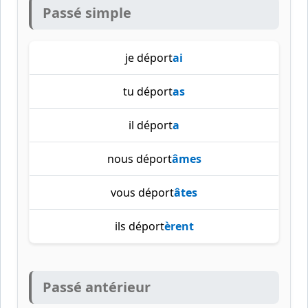
Passé simple
je déport
ai
tu déport
as
il déport
a
nous déport
âmes
vous déport
âtes
ils déport
èrent
Passé antérieur