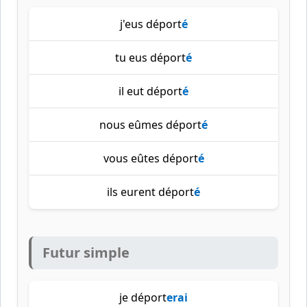
j'eus déport
é
tu eus déport
é
il eut déport
é
nous eûmes déport
é
vous eûtes déport
é
ils eurent déport
é
Futur simple
je déport
erai