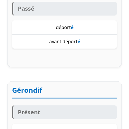
Passé
déport
é
ayant déport
é
Gérondif
Présent