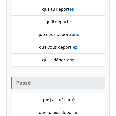
que tu déport
es
qu'il déport
e
que nous déport
ions
que vous déport
iez
qu'ils déport
ent
Passé
que j'aie déport
é
que tu aies déport
é