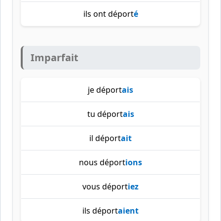
ils ont déport
é
Imparfait
je déport
ais
tu déport
ais
il déport
ait
nous déport
ions
vous déport
iez
ils déport
aient