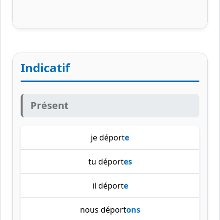
Indicatif
Présent
je déport
e
tu déport
es
il déport
e
nous déport
ons