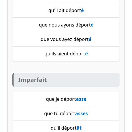
qu'il ait déport
é
que nous ayons déport
é
que vous ayez déport
é
qu'ils aient déport
é
Imparfait
que je déport
asse
que tu déport
asses
qu'il déport
ât