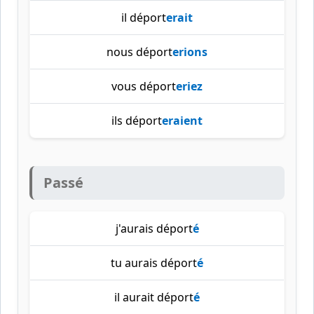
il déport
erait
nous déport
erions
vous déport
eriez
ils déport
eraient
Passé
j'aurais déport
é
tu aurais déport
é
il aurait déport
é