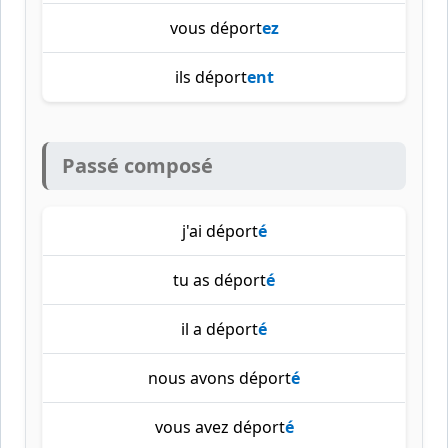
vous déport
ez
ils déport
ent
Passé composé
j'ai déport
é
tu as déport
é
il a déport
é
nous avons déport
é
vous avez déport
é