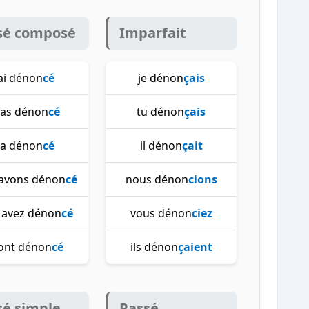
sé composé
Imparfait
'ai dénon
cé
je dénon
çais
 as dénon
cé
tu dénon
çais
l a dénon
cé
il dénon
çait
avons dénon
cé
nous dénon
cions
 avez dénon
cé
vous dénon
ciez
 ont dénon
cé
ils dénon
çaient
sé simple
Passé