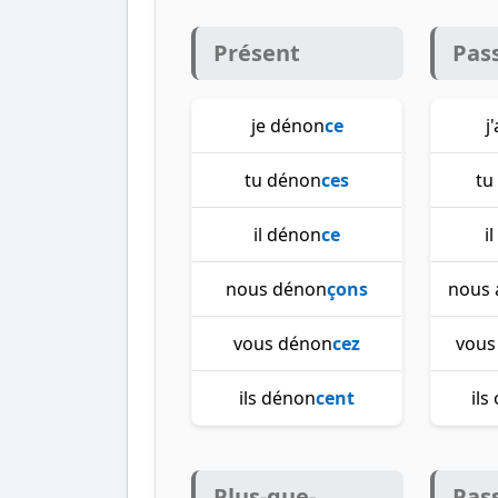
Présent
Pas
je dénon
ce
j
tu dénon
ces
tu
il dénon
ce
i
nous dénon
çons
nous 
vous dénon
cez
vous
ils dénon
cent
ils
Plus-que-
Pas