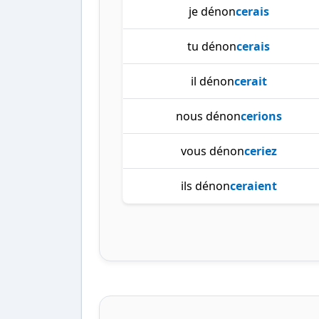
je dénon
cerais
tu dénon
cerais
il dénon
cerait
nous dénon
cerions
vous dénon
ceriez
ils dénon
ceraient