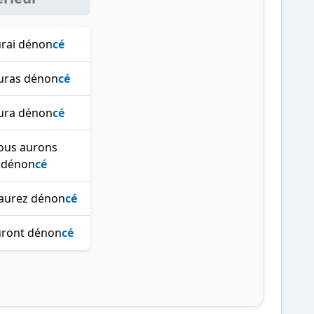
urai dénon
cé
auras dénon
cé
aura dénon
cé
ous aurons
dénon
cé
aurez dénon
cé
auront dénon
cé