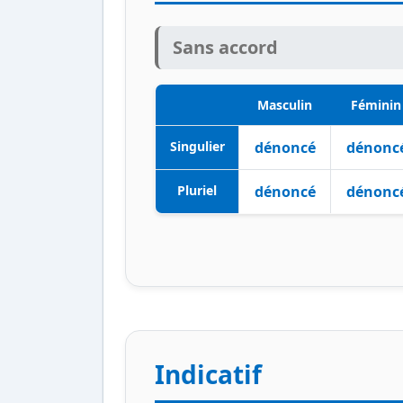
Sans accord
Masculin
Féminin
Singulier
dénoncé
dénonc
Pluriel
dénoncé
dénonc
Indicatif