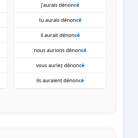
j'aurais dénon
cé
tu aurais dénon
cé
il aurait dénon
cé
nous aurions dénon
cé
vous auriez dénon
cé
ils auraient dénon
cé