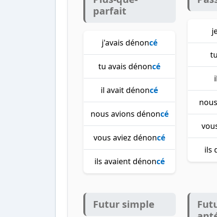
parfait
j
j'avais dénon
cé
t
tu avais dénon
cé
il avait dénon
cé
nous
nous avions dénon
cé
vou
vous aviez dénon
cé
ils
ils avaient dénon
cé
Futur simple
Fut
ant