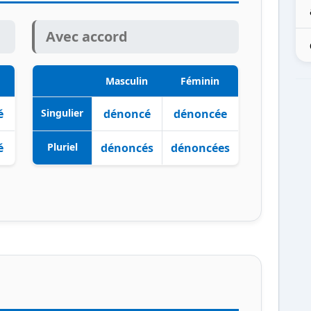
Avec accord
Masculin
Féminin
é
Singulier
dénoncé
dénoncée
é
Pluriel
dénoncés
dénoncées