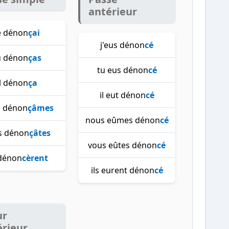
antérieur
e dénon
çai
j'eus dénon
cé
u dénon
ças
tu eus dénon
cé
il dénon
ça
il eut dénon
cé
 dénon
çâmes
nous eûmes dénon
cé
s dénon
çâtes
vous eûtes dénon
cé
 dénon
cèrent
ils eurent dénon
cé
ur
érieur