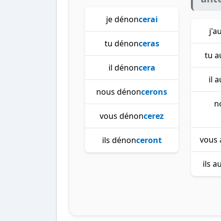
je dénon
cerai
j'a
tu dénon
ceras
tu 
il dénon
cera
il 
nous dénon
cerons
n
vous dénon
cerez
vous 
ils dénon
ceront
ils 