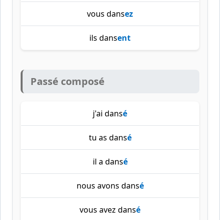
vous dans
ez
ils dans
ent
Passé composé
j'ai dans
é
tu as dans
é
il a dans
é
nous avons dans
é
vous avez dans
é