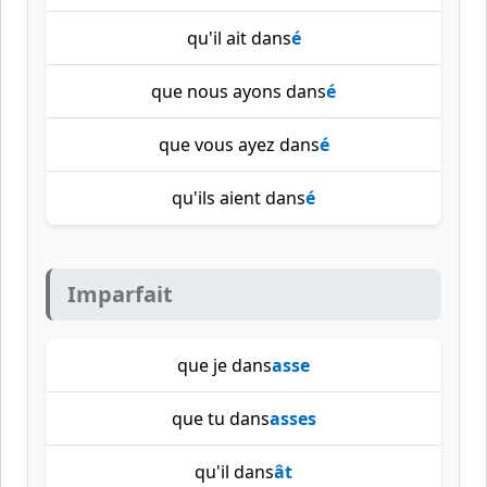
qu'il ait dans
é
que nous ayons dans
é
que vous ayez dans
é
qu'ils aient dans
é
Imparfait
que je dans
asse
que tu dans
asses
qu'il dans
ât