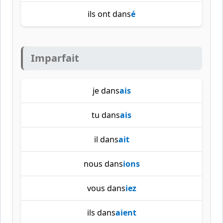
ils ont dans
é
Imparfait
je dans
ais
tu dans
ais
il dans
ait
nous dans
ions
vous dans
iez
ils dans
aient