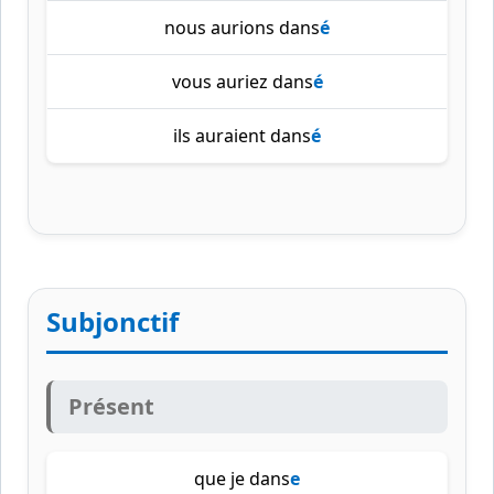
nous aurions dans
é
vous auriez dans
é
ils auraient dans
é
Subjonctif
Présent
que je dans
e