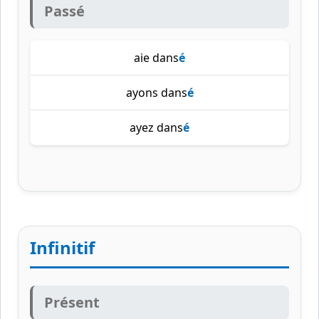
Passé
aie dans
é
ayons dans
é
ayez dans
é
Infinitif
Présent