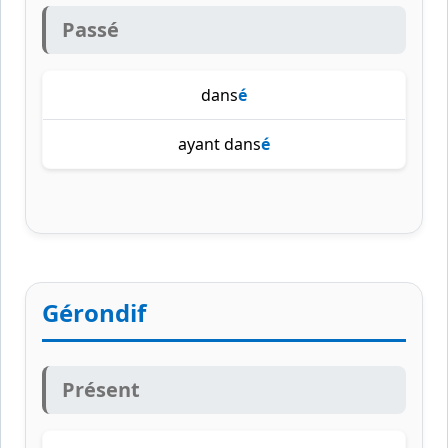
Passé
dans
é
ayant dans
é
Gérondif
Présent