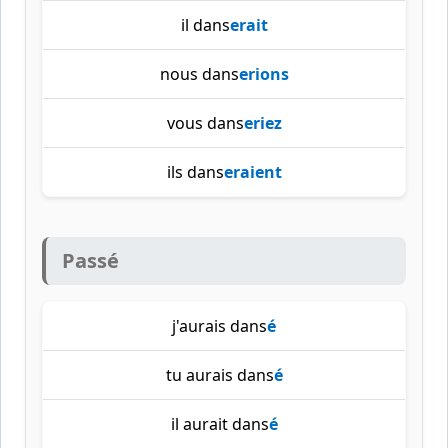
il dans
erait
nous dans
erions
vous dans
eriez
ils dans
eraient
Passé
j'aurais dans
é
tu aurais dans
é
il aurait dans
é