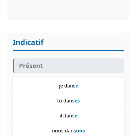
Indicatif
Présent
je dans
e
tu dans
es
il dans
e
nous dans
ons