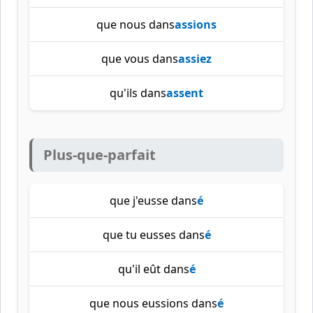
que nous dans
assions
que vous dans
assiez
qu'ils dans
assent
Plus-que-parfait
que j'eusse dans
é
que tu eusses dans
é
qu'il eût dans
é
que nous eussions dans
é