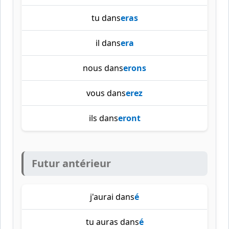
tu dans
eras
il dans
era
nous dans
erons
vous dans
erez
ils dans
eront
Futur antérieur
j'aurai dans
é
tu auras dans
é