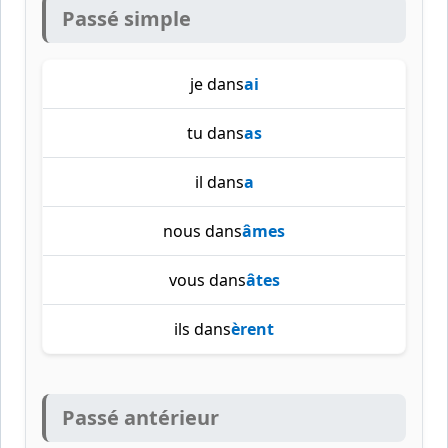
Passé simple
je dans
ai
tu dans
as
il dans
a
nous dans
âmes
vous dans
âtes
ils dans
èrent
Passé antérieur