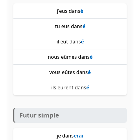
j'eus dans
é
tu eus dans
é
il eut dans
é
nous eûmes dans
é
vous eûtes dans
é
ils eurent dans
é
Futur simple
je dans
erai