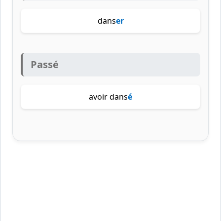
dans
er
Passé
avoir dans
é