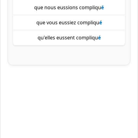
que nous eussions compliqu
é
que vous eussiez compliqu
é
qu'elles eussent compliqu
é