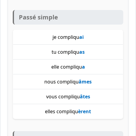
Passé simple
je compliqu
ai
tu compliqu
as
elle compliqu
a
nous compliqu
âmes
vous compliqu
âtes
elles compliqu
èrent