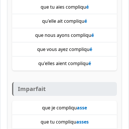
que tu aies compliqu
é
qu'elle ait compliqu
é
que nous ayons compliqu
é
que vous ayez compliqu
é
qu'elles aient compliqu
é
Imparfait
que je compliqu
asse
que tu compliqu
asses