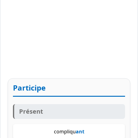
Participe
Présent
compliqu
ant