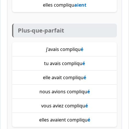
elles compliqu
aient
Plus-que-parfait
j'avais compliqu
é
tu avais compliqu
é
elle avait compliqu
é
nous avions compliqu
é
vous aviez compliqu
é
elles avaient compliqu
é