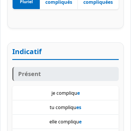
Pluriel
compliqués
compliquées
Indicatif
Présent
je compliqu
e
tu compliqu
es
elle compliqu
e