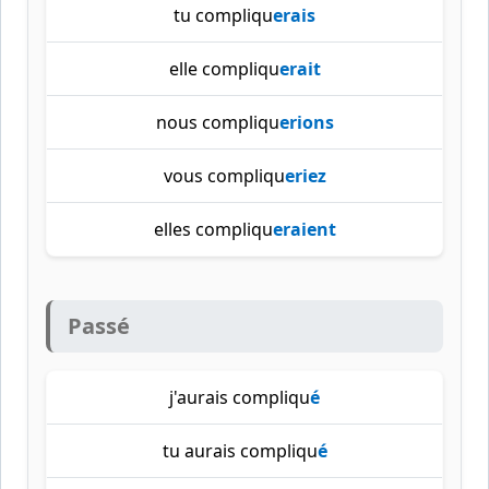
tu compliqu
erais
elle compliqu
erait
nous compliqu
erions
vous compliqu
eriez
elles compliqu
eraient
Passé
j'aurais compliqu
é
tu aurais compliqu
é