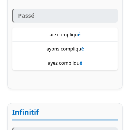
Passé
aie compliqu
é
ayons compliqu
é
ayez compliqu
é
Infinitif