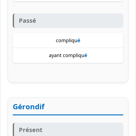
Passé
compliqu
é
ayant compliqu
é
Gérondif
Présent