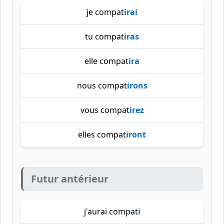
je compat
irai
tu compat
iras
elle compat
ira
nous compat
irons
vous compat
irez
elles compat
iront
Futur antérieur
j'aurai compat
i