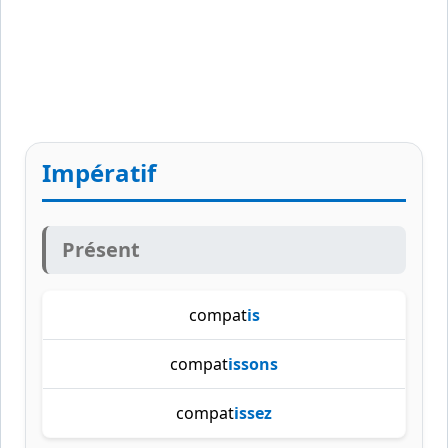
Impératif
Présent
compat
is
compat
issons
compat
issez