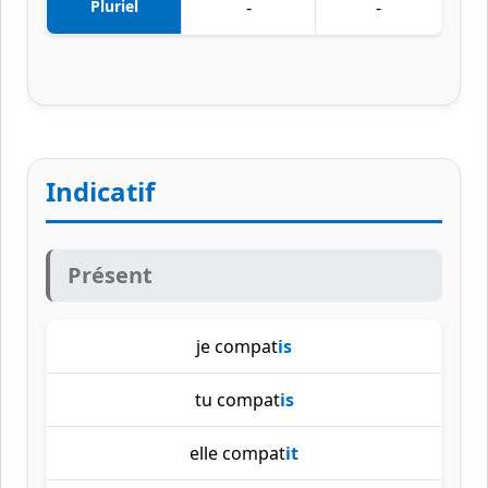
Pluriel
-
-
Indicatif
Présent
je compat
is
tu compat
is
elle compat
it