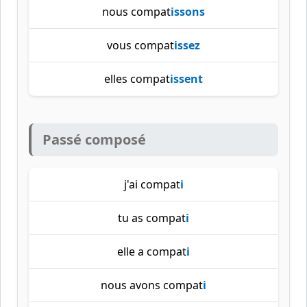
nous compat
issons
vous compat
issez
elles compat
issent
Passé composé
j'ai compat
i
tu as compat
i
elle a compat
i
nous avons compat
i