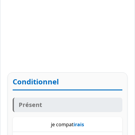
Conditionnel
Présent
je compat
irais