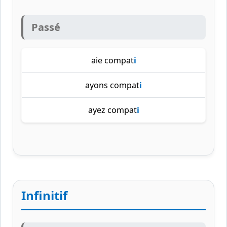
Passé
aie compat
i
ayons compat
i
ayez compat
i
Infinitif