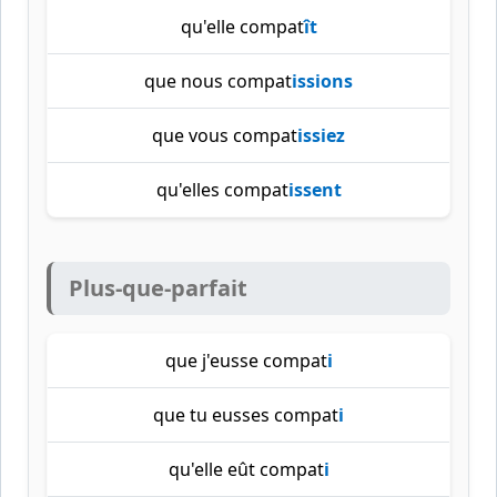
qu'elle compat
ît
que nous compat
issions
que vous compat
issiez
qu'elles compat
issent
Plus-que-parfait
que j'eusse compat
i
que tu eusses compat
i
qu'elle eût compat
i