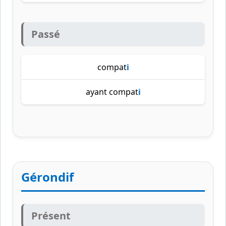
Passé
compat
i
ayant compat
i
Gérondif
Présent