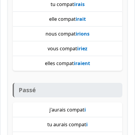
tu compat
irais
elle compat
irait
nous compat
irions
vous compat
iriez
elles compat
iraient
Passé
j'aurais compat
i
tu aurais compat
i