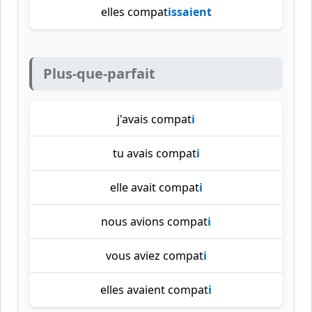
elles compat
issaient
Plus-que-parfait
j'avais compat
i
tu avais compat
i
elle avait compat
i
nous avions compat
i
vous aviez compat
i
elles avaient compat
i