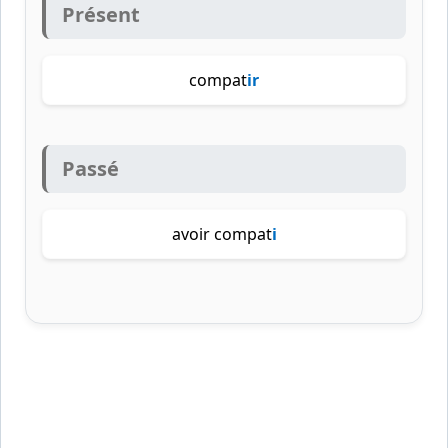
Présent
compat
ir
Passé
avoir compat
i