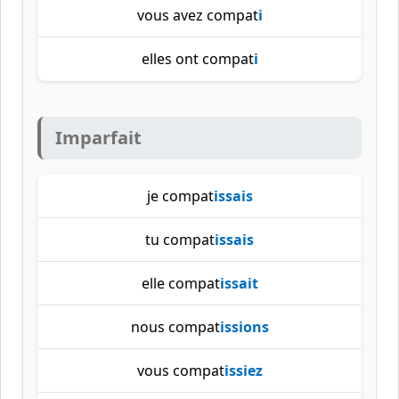
vous avez compat
i
elles ont compat
i
Imparfait
je compat
issais
tu compat
issais
elle compat
issait
nous compat
issions
vous compat
issiez