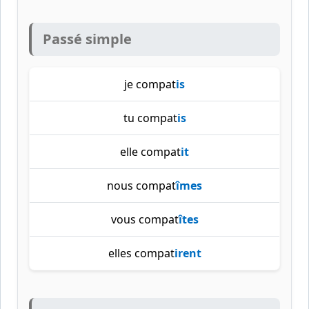
Passé simple
je compat
is
tu compat
is
elle compat
it
nous compat
îmes
vous compat
îtes
elles compat
irent