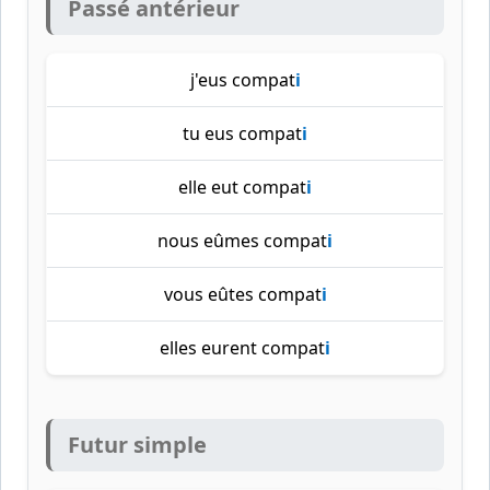
Passé antérieur
j'eus compat
i
tu eus compat
i
elle eut compat
i
nous eûmes compat
i
vous eûtes compat
i
elles eurent compat
i
Futur simple