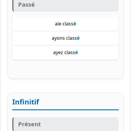
Passé
aie class
é
ayons class
é
ayez class
é
Infinitif
Présent