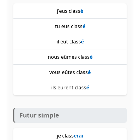
j'eus class
é
tu eus class
é
il eut class
é
nous eûmes class
é
vous eûtes class
é
ils eurent class
é
Futur simple
je class
erai