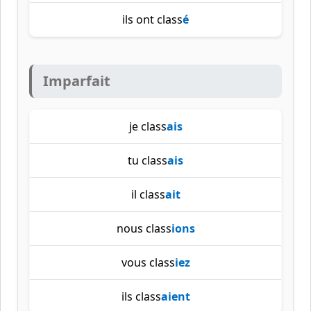
ils ont class
é
Imparfait
je class
ais
tu class
ais
il class
ait
nous class
ions
vous class
iez
ils class
aient