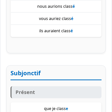
nous aurions class
é
vous auriez class
é
ils auraient class
é
Subjonctif
Présent
que je class
e