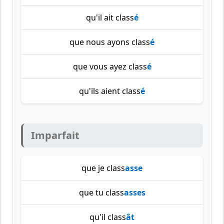
qu'il ait class
é
que nous ayons class
é
que vous ayez class
é
qu'ils aient class
é
Imparfait
que je class
asse
que tu class
asses
qu'il class
ât