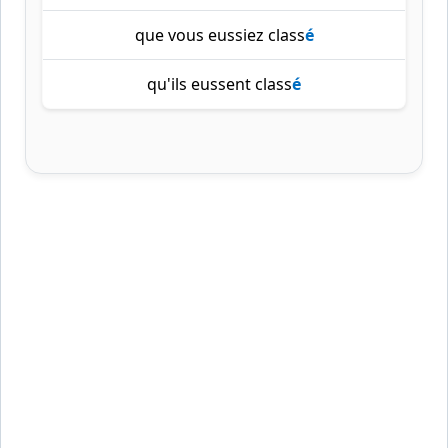
que vous eussiez class
é
qu'ils eussent class
é