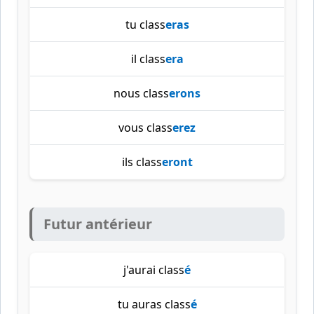
tu class
eras
il class
era
nous class
erons
vous class
erez
ils class
eront
Futur antérieur
j'aurai class
é
tu auras class
é