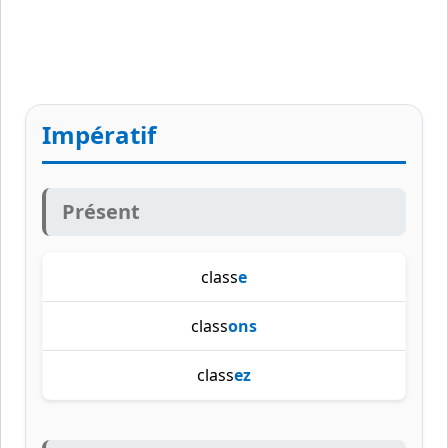
Impératif
Présent
class
e
class
ons
class
ez