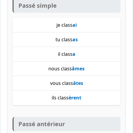
Passé simple
je class
ai
tu class
as
il class
a
nous class
âmes
vous class
âtes
ils class
èrent
Passé antérieur