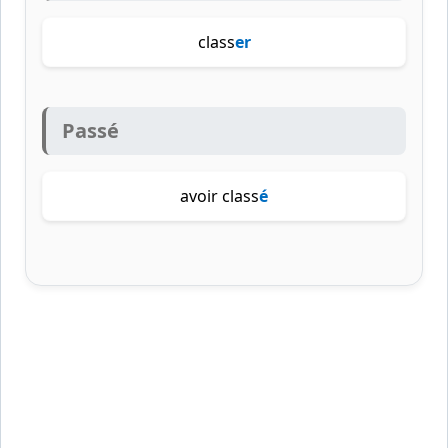
class
er
Passé
avoir class
é