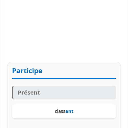
Participe
Présent
class
ant