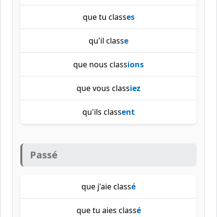
que tu class
es
qu'il class
e
que nous class
ions
que vous class
iez
qu'ils class
ent
Passé
que j'aie class
é
que tu aies class
é