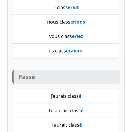
il class
erait
nous class
erions
vous class
eriez
ils class
eraient
Passé
j'aurais class
é
tu aurais class
é
il aurait class
é