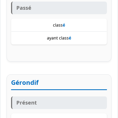
Passé
class
é
ayant class
é
Gérondif
Présent