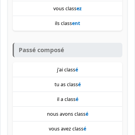
vous class
ez
ils class
ent
Passé composé
j'ai class
é
tu as class
é
il a class
é
nous avons class
é
vous avez class
é