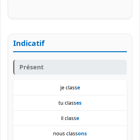
Indicatif
Présent
je class
e
tu class
es
il class
e
nous class
ons