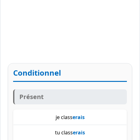
Conditionnel
Présent
je class
erais
tu class
erais