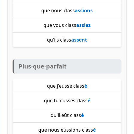
que nous class
assions
que vous class
assiez
qu'ils class
assent
Plus-que-parfait
que j'eusse class
é
que tu eusses class
é
qu'il eût class
é
que nous eussions class
é