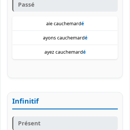
Passé
aie cauchemard
é
ayons cauchemard
é
ayez cauchemard
é
Infinitif
Présent