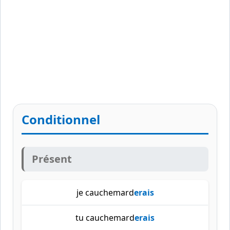
Conditionnel
Présent
je cauchemard
erais
tu cauchemard
erais