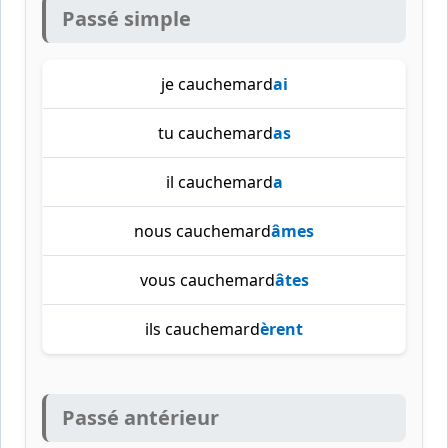
Passé simple
je cauchemard
ai
tu cauchemard
as
il cauchemard
a
nous cauchemard
âmes
vous cauchemard
âtes
ils cauchemard
èrent
Passé antérieur