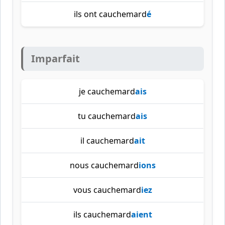
ils ont cauchemard
é
Imparfait
je cauchemard
ais
tu cauchemard
ais
il cauchemard
ait
nous cauchemard
ions
vous cauchemard
iez
ils cauchemard
aient