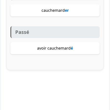
cauchemard
er
Passé
avoir cauchemard
é