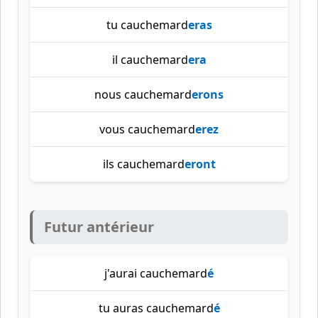
tu cauchemard
eras
il cauchemard
era
nous cauchemard
erons
vous cauchemard
erez
ils cauchemard
eront
Futur antérieur
j'aurai cauchemard
é
tu auras cauchemard
é