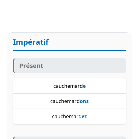
Impératif
Présent
cauchemard
e
cauchemard
ons
cauchemard
ez