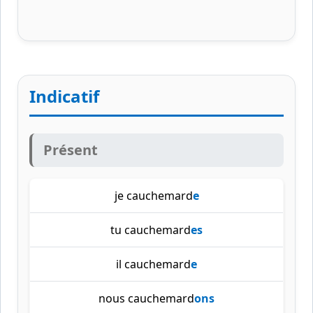
Indicatif
Présent
je cauchemard
e
tu cauchemard
es
il cauchemard
e
nous cauchemard
ons