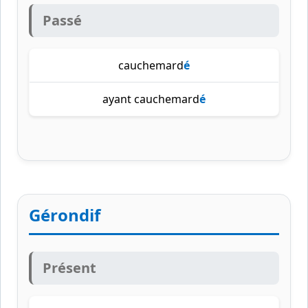
Passé
cauchemard
é
ayant cauchemard
é
Gérondif
Présent