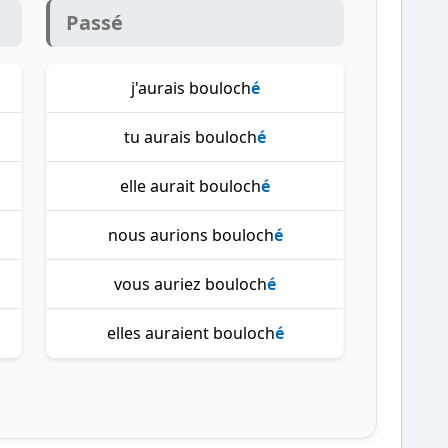
Passé
j'aurais bouloch
é
tu aurais bouloch
é
elle aurait bouloch
é
nous aurions bouloch
é
vous auriez bouloch
é
elles auraient bouloch
é