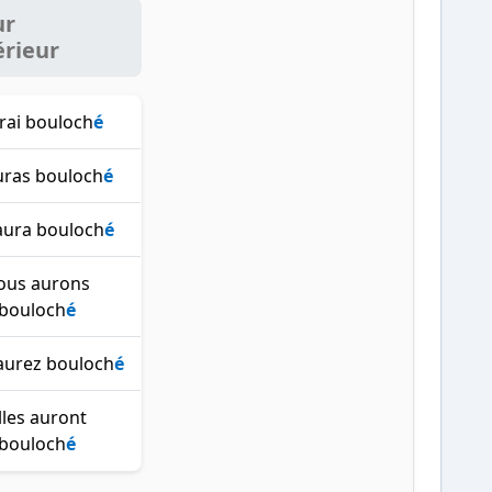
ur
érieur
urai bouloch
é
uras bouloch
é
 aura bouloch
é
ous aurons
bouloch
é
aurez bouloch
é
lles auront
bouloch
é