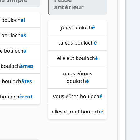
antérieur
e bouloch
ai
j'eus bouloch
é
u bouloch
as
tu eus bouloch
é
le bouloch
a
elle eut bouloch
é
 bouloch
âmes
nous eûmes
bouloch
é
 bouloch
âtes
vous eûtes bouloch
é
s bouloch
èrent
elles eurent bouloch
é