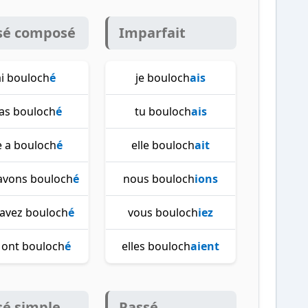
sé composé
Imparfait
'ai bouloch
é
je bouloch
ais
 as bouloch
é
tu bouloch
ais
e a bouloch
é
elle bouloch
ait
avons bouloch
é
nous bouloch
ions
 avez bouloch
é
vous bouloch
iez
s ont bouloch
é
elles bouloch
aient
sé simple
Passé