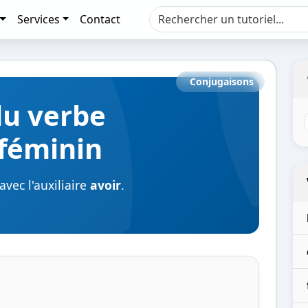
Services
Contact
Conjugaisons
du verbe
féminin
vec l'auxiliaire
avoir
.