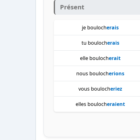
Présent
je bouloch
erais
tu bouloch
erais
elle bouloch
erait
nous bouloch
erions
vous bouloch
eriez
elles bouloch
eraient