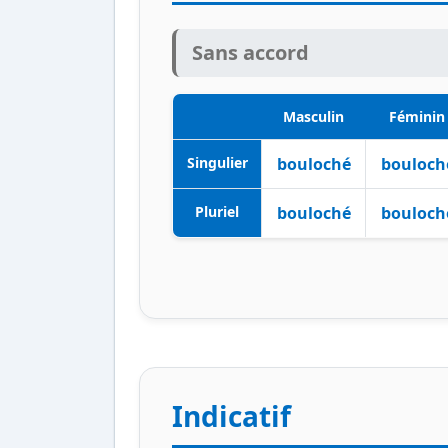
Sans accord
Masculin
Féminin
Singulier
bouloché
bouloch
Pluriel
bouloché
bouloch
Indicatif