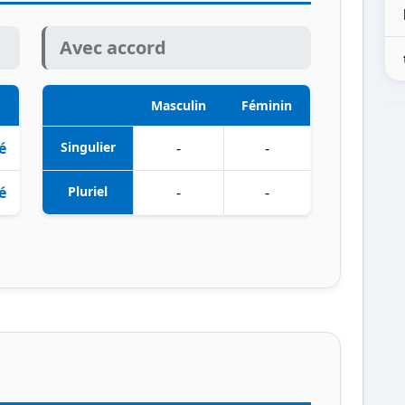
Avec accord
Masculin
Féminin
é
Singulier
-
-
é
Pluriel
-
-