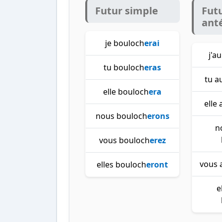
Futur simple
Fut
ant
je bouloch
erai
j'a
tu bouloch
eras
tu a
elle bouloch
era
elle
nous bouloch
erons
n
vous bouloch
erez
vous 
elles bouloch
eront
e