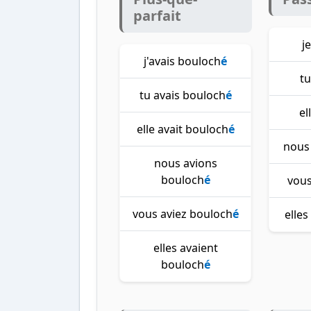
parfait
j
j'avais bouloch
é
t
tu avais bouloch
é
el
elle avait bouloch
é
nous
nous avions
bouloch
é
vous
vous aviez bouloch
é
elle
elles avaient
bouloch
é