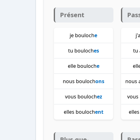
Présent
Pas
je bouloch
e
j
tu bouloch
es
tu
elle bouloch
e
ell
nous bouloch
ons
nous 
vous bouloch
ez
vous
elles bouloch
ent
elle
Plus-que-
Pas