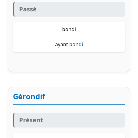
Passé
bond
i
ayant bond
i
Gérondif
Présent