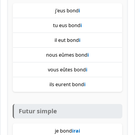
j'eus bond
i
tu eus bond
i
il eut bond
i
nous eûmes bond
i
vous eûtes bond
i
ils eurent bond
i
Futur simple
je bond
irai