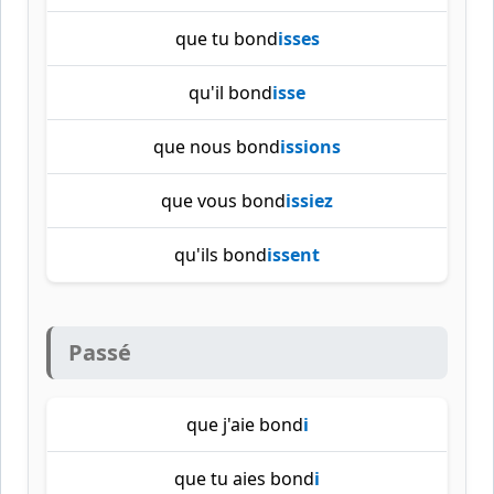
que tu bond
isses
qu'il bond
isse
que nous bond
issions
que vous bond
issiez
qu'ils bond
issent
Passé
que j'aie bond
i
que tu aies bond
i