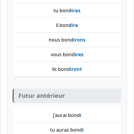
tu bond
iras
il bond
ira
nous bond
irons
vous bond
irez
ils bond
iront
Futur antérieur
j'aurai bond
i
tu auras bond
i