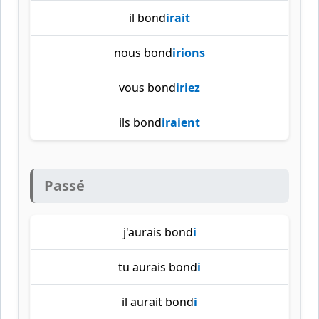
il bond
irait
nous bond
irions
vous bond
iriez
ils bond
iraient
Passé
j'aurais bond
i
tu aurais bond
i
il aurait bond
i