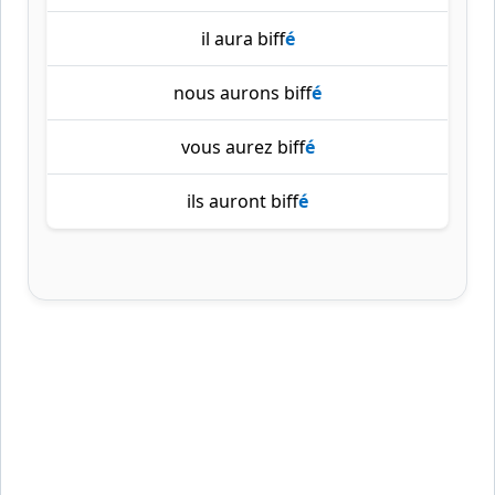
il aura biff
é
nous aurons biff
é
vous aurez biff
é
ils auront biff
é