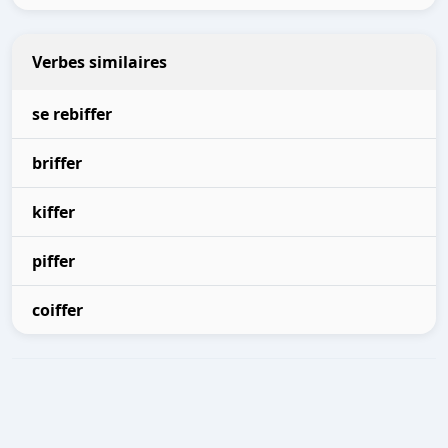
Verbes similaires
se rebiffer
briffer
kiffer
piffer
coiffer