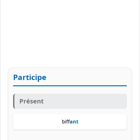
Participe
Présent
biff
ant