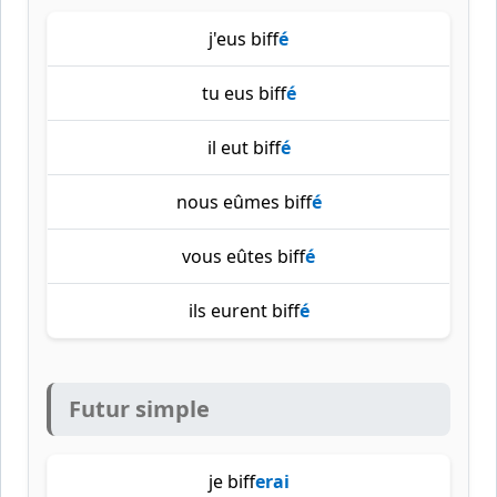
j'eus biff
é
tu eus biff
é
il eut biff
é
nous eûmes biff
é
vous eûtes biff
é
ils eurent biff
é
Futur simple
je biff
erai