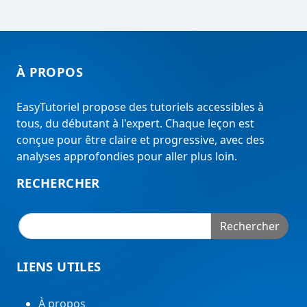
À PROPOS
EasyTutoriel propose des tutoriels accessibles à
tous, du débutant à l'expert. Chaque leçon est
conçue pour être claire et progressive, avec des
analyses approfondies pour aller plus loin.
RECHERCHER
Rechercher
LIENS UTILES
À propos