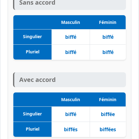
Sans accord
Masculin
Féminin
Singulier
biffé
biffé
Pluriel
biffé
biffé
Avec accord
Masculin
Féminin
Singulier
biffé
biffée
Pluriel
biffés
biffées