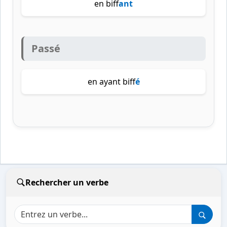
en biff
ant
Passé
en ayant biff
é
Rechercher un verbe