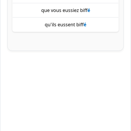
que vous eussiez biff
é
qu'ils eussent biff
é