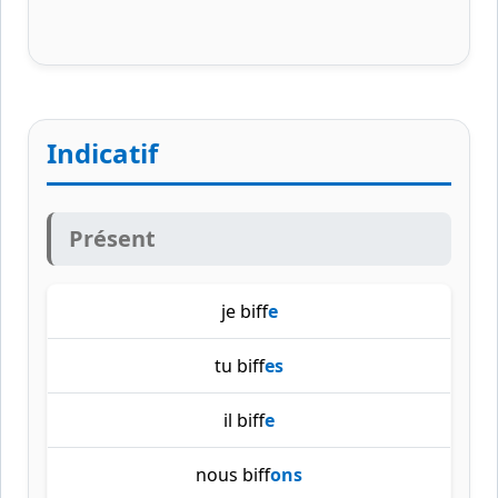
Indicatif
Présent
je biff
e
tu biff
es
il biff
e
nous biff
ons