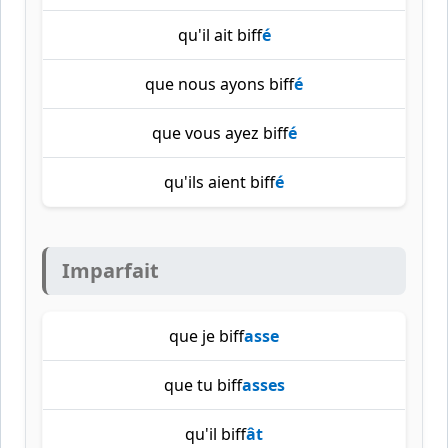
qu'il ait biff
é
que nous ayons biff
é
que vous ayez biff
é
qu'ils aient biff
é
Imparfait
que je biff
asse
que tu biff
asses
qu'il biff
ât