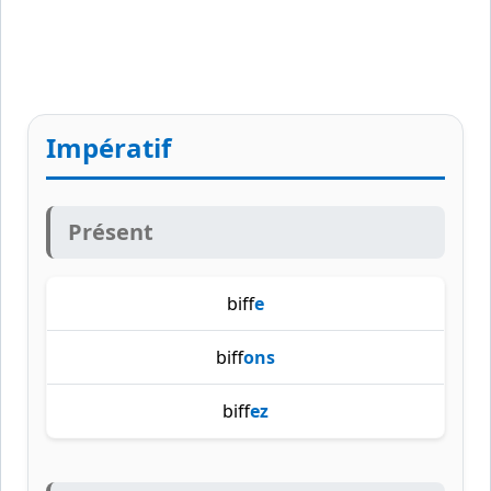
Impératif
Présent
biff
e
biff
ons
biff
ez