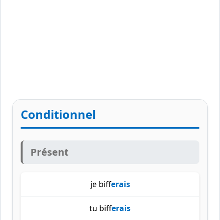
Conditionnel
Présent
je biff
erais
tu biff
erais