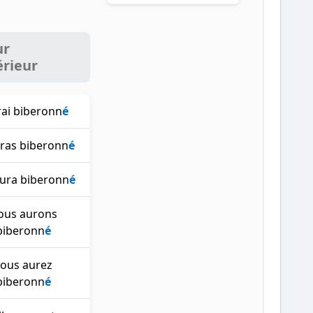
ur
érieur
rai biberonn
é
uras biberonn
é
aura biberonn
é
ous aurons
biberonn
é
vous aurez
biberonn
é