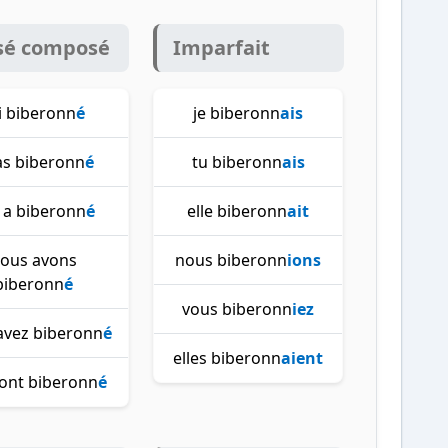
sé composé
Imparfait
ai biberonn
é
je biberonn
ais
as biberonn
é
tu biberonn
ais
e a biberonn
é
elle biberonn
ait
ous avons
nous biberonn
ions
biberonn
é
vous biberonn
iez
avez biberonn
é
elles biberonn
aient
 ont biberonn
é