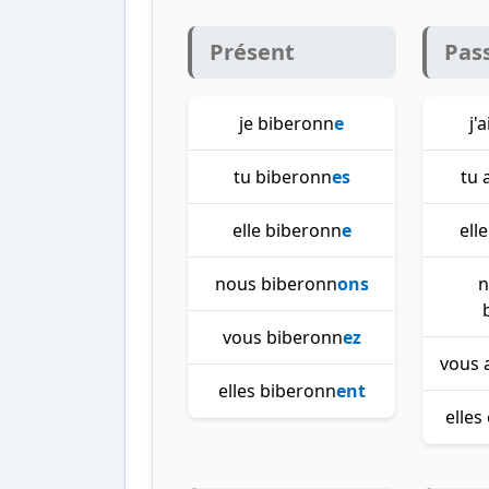
Présent
Pas
je biberonn
e
j'
tu biberonn
es
tu 
elle biberonn
e
ell
nous biberonn
ons
n
vous biberonn
ez
vous 
elles biberonn
ent
elles