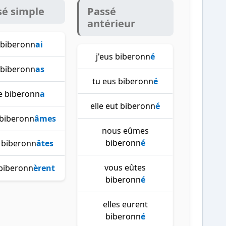
sé simple
Passé
antérieur
 biberonn
ai
j'eus biberonn
é
 biberonn
as
tu eus biberonn
é
le biberonn
a
elle eut biberonn
é
biberonn
âmes
nous eûmes
biberonn
é
 biberonn
âtes
vous eûtes
 biberonn
èrent
biberonn
é
elles eurent
biberonn
é