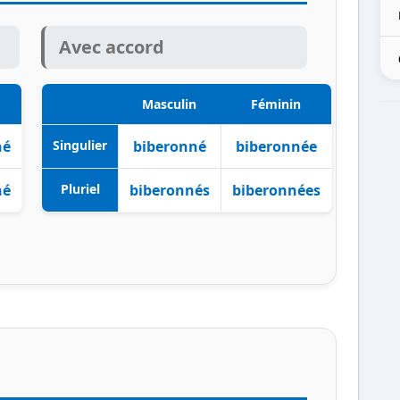
Avec accord
Masculin
Féminin
né
Singulier
biberonné
biberonnée
né
Pluriel
biberonnés
biberonnées