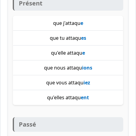
Présent
que j'attaqu
e
que tu attaqu
es
qu'elle attaqu
e
que nous attaqu
ions
que vous attaqu
iez
qu'elles attaqu
ent
Passé