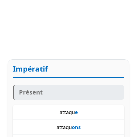
Impératif
Présent
attaqu
e
attaqu
ons