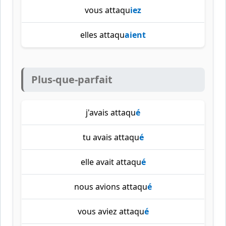
vous attaqu
iez
elles attaqu
aient
Plus-que-parfait
j'avais attaqu
é
tu avais attaqu
é
elle avait attaqu
é
nous avions attaqu
é
vous aviez attaqu
é