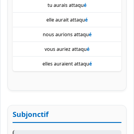
tu aurais attaqu
é
elle aurait attaqu
é
nous aurions attaqu
é
vous auriez attaqu
é
elles auraient attaqu
é
Subjonctif