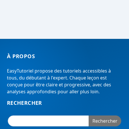
À PROPOS
EasyTutoriel propose des tutoriels accessibles à
tous, du débutant à l'expert. Chaque leçon est
conçue pour être claire et progressive, avec des
analyses approfondies pour aller plus loin.
RECHERCHER
Rechercher