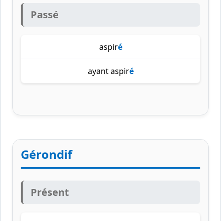
Passé
aspir
é
ayant aspir
é
Gérondif
Présent