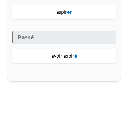
aspir
er
Passé
avoir aspir
é