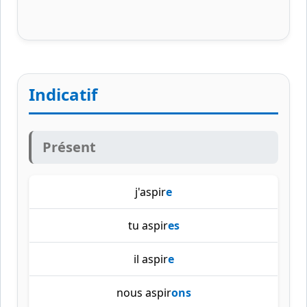
Indicatif
Présent
j'aspir
e
tu aspir
es
il aspir
e
nous aspir
ons