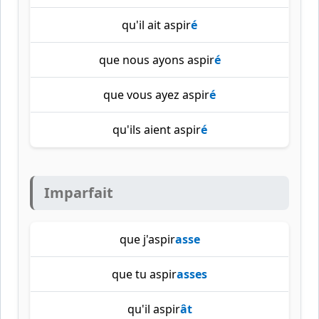
qu'il ait aspir
é
que nous ayons aspir
é
que vous ayez aspir
é
qu'ils aient aspir
é
Imparfait
que j'aspir
asse
que tu aspir
asses
qu'il aspir
ât