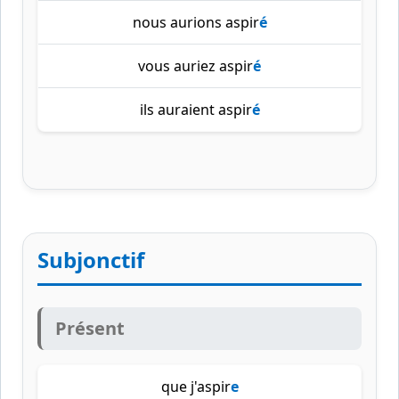
nous aurions aspir
é
vous auriez aspir
é
ils auraient aspir
é
Subjonctif
Présent
que j'aspir
e