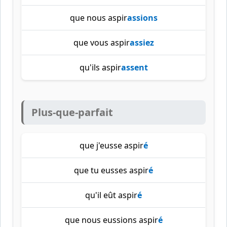
que nous aspir
assions
que vous aspir
assiez
qu'ils aspir
assent
Plus-que-parfait
que j'eusse aspir
é
que tu eusses aspir
é
qu'il eût aspir
é
que nous eussions aspir
é