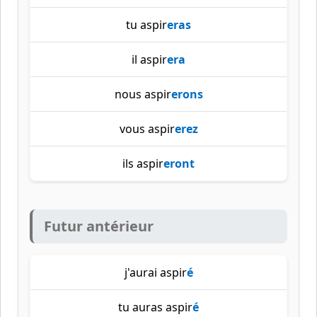
tu aspir
eras
il aspir
era
nous aspir
erons
vous aspir
erez
ils aspir
eront
Futur antérieur
j'aurai aspir
é
tu auras aspir
é