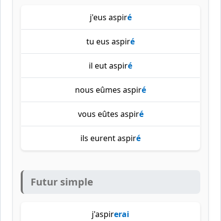
j'eus aspir
é
tu eus aspir
é
il eut aspir
é
nous eûmes aspir
é
vous eûtes aspir
é
ils eurent aspir
é
Futur simple
j'aspir
erai