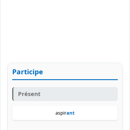
Participe
Présent
aspir
ant