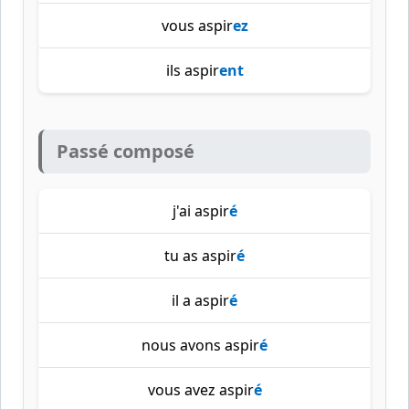
vous aspir
ez
ils aspir
ent
Passé composé
j'ai aspir
é
tu as aspir
é
il a aspir
é
nous avons aspir
é
vous avez aspir
é