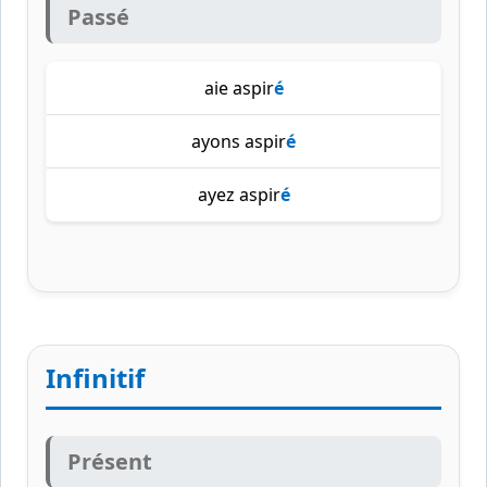
Passé
aie aspir
é
ayons aspir
é
ayez aspir
é
Infinitif
Présent