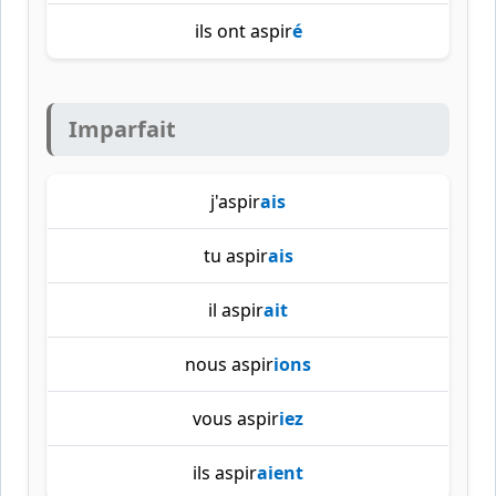
ils ont aspir
é
Imparfait
j'aspir
ais
tu aspir
ais
il aspir
ait
nous aspir
ions
vous aspir
iez
ils aspir
aient