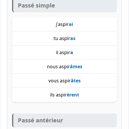
Passé simple
j'aspir
ai
tu aspir
as
il aspir
a
nous aspir
âmes
vous aspir
âtes
ils aspir
èrent
Passé antérieur