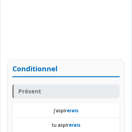
Conditionnel
Présent
j'aspir
erais
tu aspir
erais