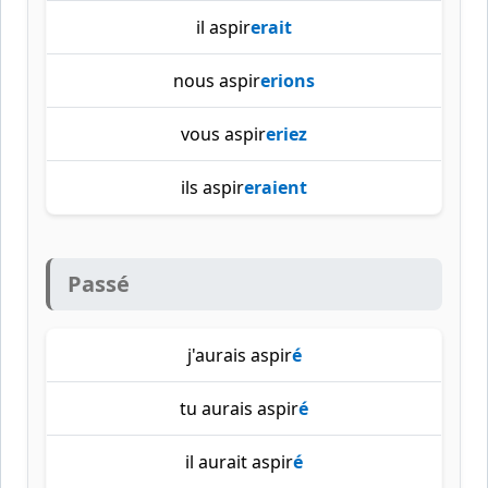
il aspir
erait
nous aspir
erions
vous aspir
eriez
ils aspir
eraient
Passé
j'aurais aspir
é
tu aurais aspir
é
il aurait aspir
é