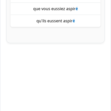
que vous eussiez aspir
é
qu'ils eussent aspir
é