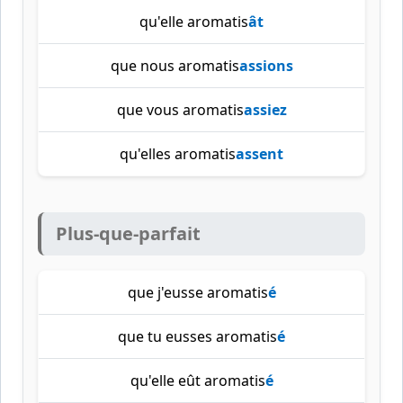
qu'elle aromatis
ât
que nous aromatis
assions
que vous aromatis
assiez
qu'elles aromatis
assent
Plus-que-parfait
que j'eusse aromatis
é
que tu eusses aromatis
é
qu'elle eût aromatis
é