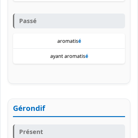
Passé
aromatis
é
ayant aromatis
é
Gérondif
Présent