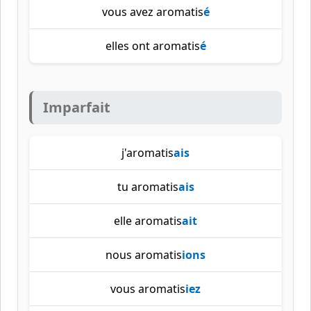
vous avez aromatis
é
elles ont aromatis
é
Imparfait
j'aromatis
ais
tu aromatis
ais
elle aromatis
ait
nous aromatis
ions
vous aromatis
iez