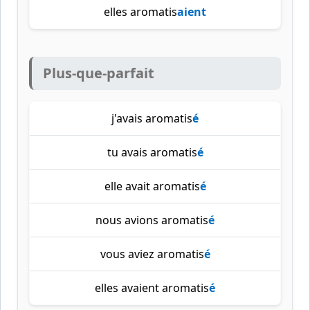
elles aromatis
aient
Plus-que-parfait
j'avais aromatis
é
tu avais aromatis
é
elle avait aromatis
é
nous avions aromatis
é
vous aviez aromatis
é
elles avaient aromatis
é