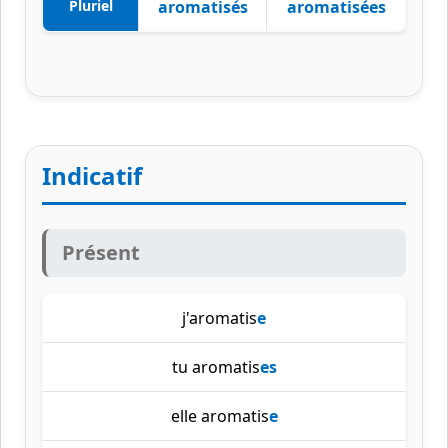
Pluriel
aromatisés
aromatisées
Indicatif
Présent
j'aromatis
e
tu aromatis
es
elle aromatis
e