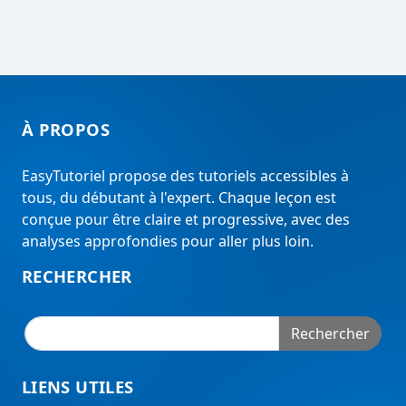
À PROPOS
EasyTutoriel propose des tutoriels accessibles à
tous, du débutant à l'expert. Chaque leçon est
conçue pour être claire et progressive, avec des
analyses approfondies pour aller plus loin.
RECHERCHER
Rechercher
LIENS UTILES