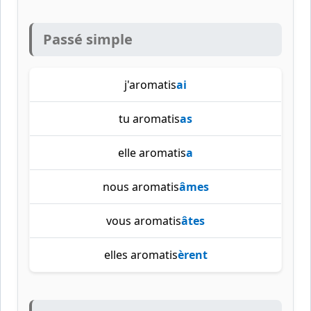
Passé simple
j'aromatis
ai
tu aromatis
as
elle aromatis
a
nous aromatis
âmes
vous aromatis
âtes
elles aromatis
èrent