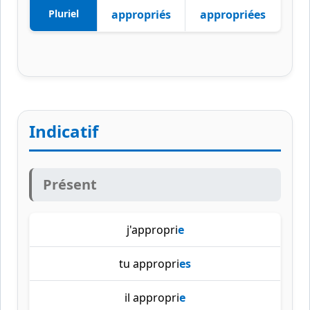
Pluriel
appropriés
appropriées
Indicatif
Présent
j'appropri
e
tu appropri
es
il appropri
e