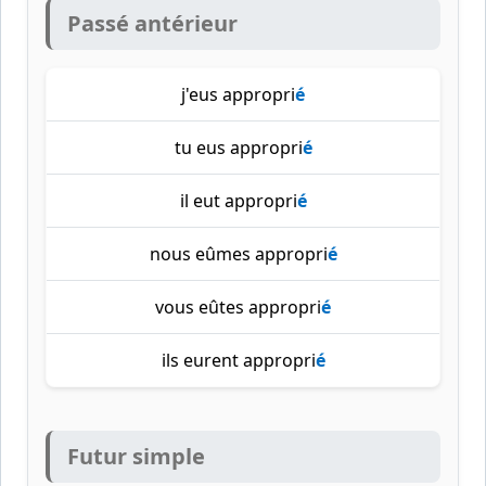
Passé antérieur
j'eus appropri
é
tu eus appropri
é
il eut appropri
é
nous eûmes appropri
é
vous eûtes appropri
é
ils eurent appropri
é
Futur simple