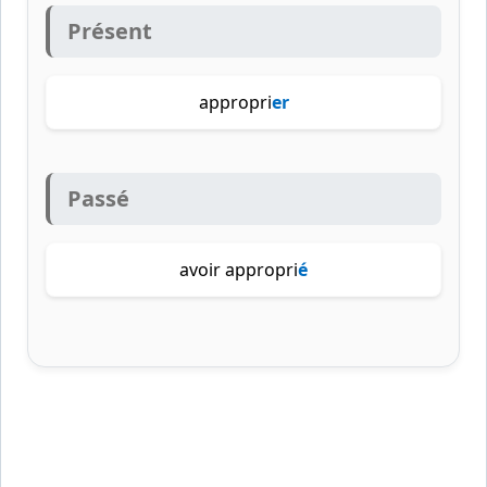
Présent
appropri
er
Passé
avoir appropri
é