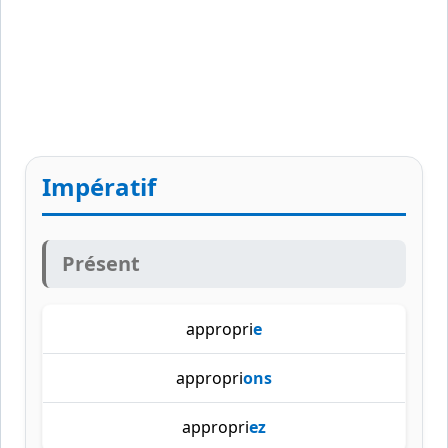
Impératif
Présent
appropri
e
appropri
ons
appropri
ez