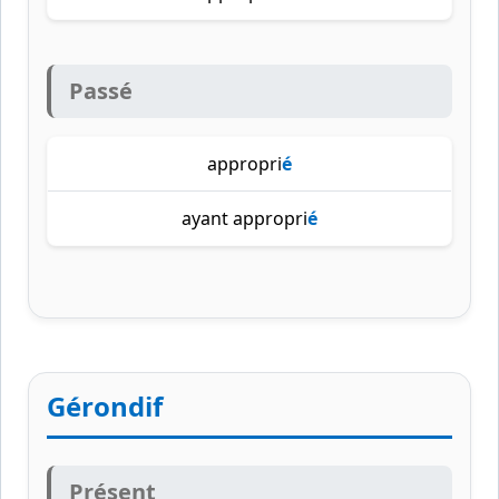
Passé
appropri
é
ayant appropri
é
Gérondif
Présent