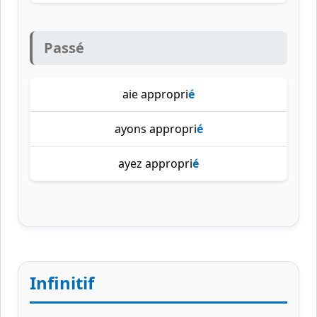
Passé
aie appropri
é
ayons appropri
é
ayez appropri
é
Infinitif