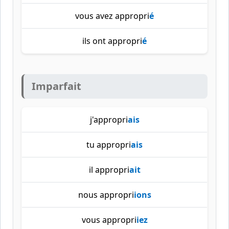
vous avez appropri
é
ils ont appropri
é
Imparfait
j'appropri
ais
tu appropri
ais
il appropri
ait
nous appropri
ions
vous appropri
iez