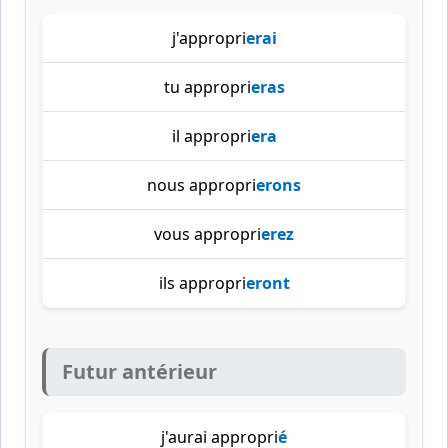
j'appropri
erai
tu appropri
eras
il appropri
era
nous appropri
erons
vous appropri
erez
ils appropri
eront
Futur antérieur
j'aurai appropri
é