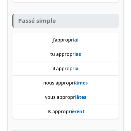
Passé simple
j'appropri
ai
tu appropri
as
il appropri
a
nous appropri
âmes
vous appropri
âtes
ils appropri
èrent