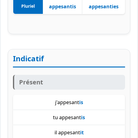
Pluriel
appesantis
appesanties
Indicatif
Présent
j'appesant
is
tu appesant
is
il appesant
it