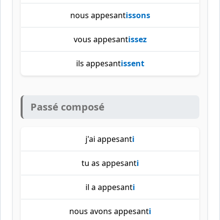
nous appesant
issons
vous appesant
issez
ils appesant
issent
Passé composé
j'ai appesant
i
tu as appesant
i
il a appesant
i
nous avons appesant
i