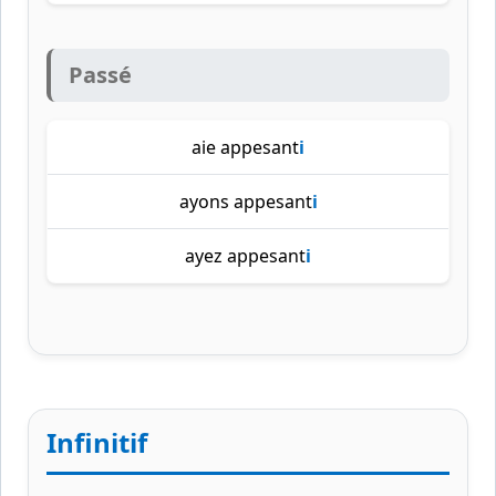
Passé
aie appesant
i
ayons appesant
i
ayez appesant
i
Infinitif