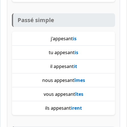
Passé simple
j'appesant
is
tu appesant
is
il appesant
it
nous appesant
îmes
vous appesant
îtes
ils appesant
irent