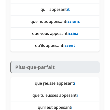
qu'il appesant
ît
que nous appesant
issions
que vous appesant
issiez
qu'ils appesant
issent
Plus-que-parfait
que j'eusse appesant
i
que tu eusses appesant
i
qu'il eût appesant
i