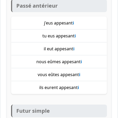
Passé antérieur
j'eus appesant
i
tu eus appesant
i
il eut appesant
i
nous eûmes appesant
i
vous eûtes appesant
i
ils eurent appesant
i
Futur simple