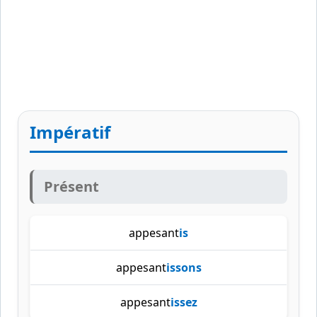
Impératif
Présent
appesant
is
appesant
issons
appesant
issez