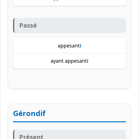
Passé
appesant
i
ayant appesant
i
Gérondif
Présent