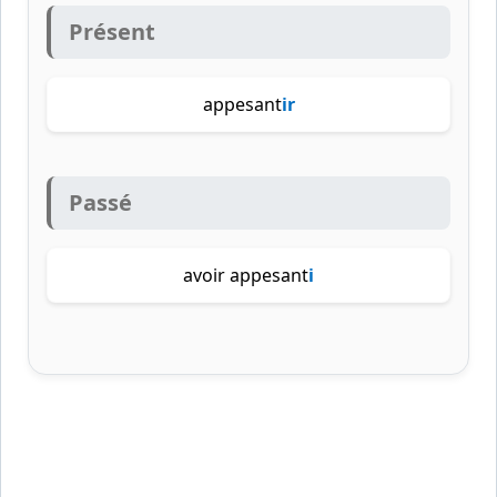
Présent
appesant
ir
Passé
avoir appesant
i