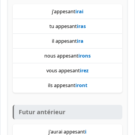
j'appesant
irai
tu appesant
iras
il appesant
ira
nous appesant
irons
vous appesant
irez
ils appesant
iront
Futur antérieur
j'aurai appesant
i