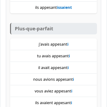
ils appesant
issaient
Plus-que-parfait
j'avais appesant
i
tu avais appesant
i
il avait appesant
i
nous avions appesant
i
vous aviez appesant
i
ils avaient appesant
i