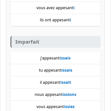
vous avez appesant
i
ils ont appesant
i
Imparfait
j'appesant
issais
tu appesant
issais
il appesant
issait
nous appesant
issions
vous appesant
issiez