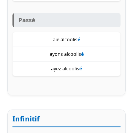
Passé
aie alcoolis
é
ayons alcoolis
é
ayez alcoolis
é
Infinitif