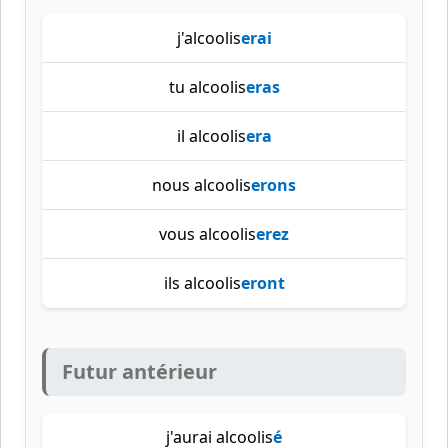
j'alcoolis
erai
tu alcoolis
eras
il alcoolis
era
nous alcoolis
erons
vous alcoolis
erez
ils alcoolis
eront
Futur antérieur
j'aurai alcoolis
é