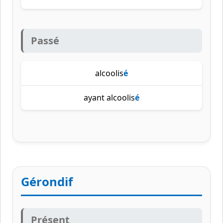
Passé
alcoolis
é
ayant alcoolis
é
Gérondif
Présent