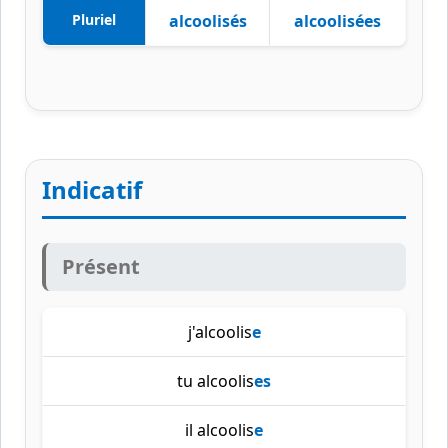
Pluriel
alcoolisés
alcoolisées
Indicatif
Présent
j'alcoolis
e
tu alcoolis
es
il alcoolis
e