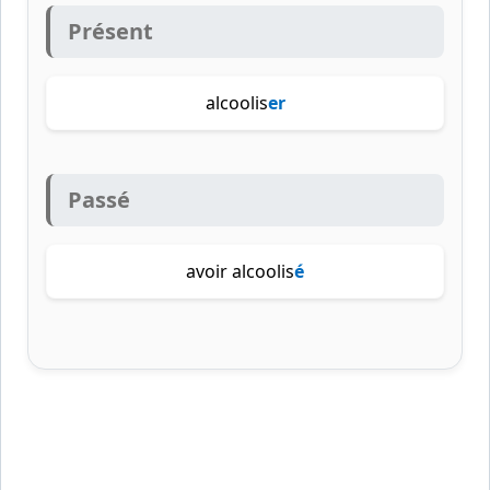
Présent
alcoolis
er
Passé
avoir alcoolis
é