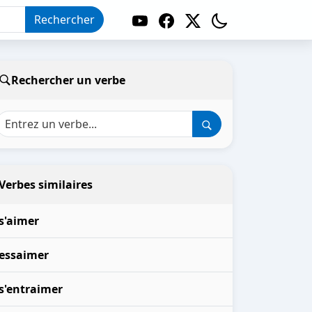
Rechercher
Rechercher un verbe
Verbes similaires
s'aimer
essaimer
s'entraimer