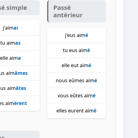
sé simple
Passé
antérieur
j'aim
ai
j'eus aim
é
tu aim
as
tu eus aim
é
elle aim
a
elle eut aim
é
us aim
âmes
nous eûmes aim
é
us aim
âtes
vous eûtes aim
é
les aim
èrent
elles eurent aim
é
ur