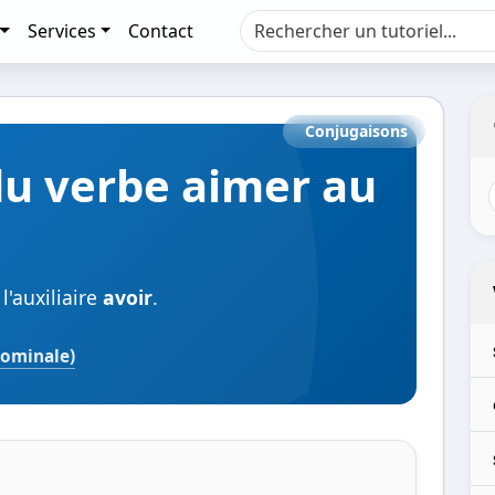
Services
Contact
Conjugaisons
du verbe aimer au
l'auxiliaire
avoir
.
nominale)