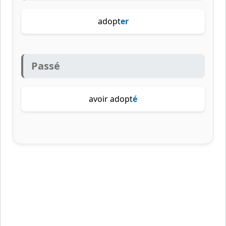
adopt
er
Passé
avoir adopt
é