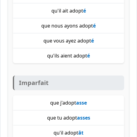
qu'il ait adopt
é
que nous ayons adopt
é
que vous ayez adopt
é
qu'ils aient adopt
é
Imparfait
que j'adopt
asse
que tu adopt
asses
qu'il adopt
ât