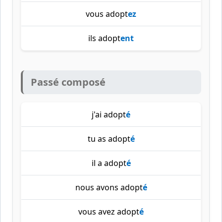
vous adopt
ez
ils adopt
ent
Passé composé
j'ai adopt
é
tu as adopt
é
il a adopt
é
nous avons adopt
é
vous avez adopt
é