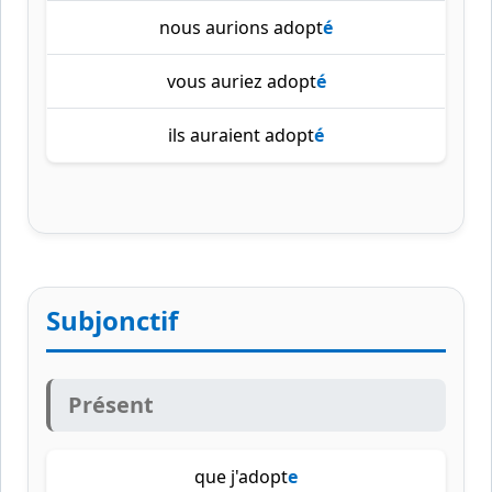
nous aurions adopt
é
vous auriez adopt
é
ils auraient adopt
é
Subjonctif
Présent
que j'adopt
e