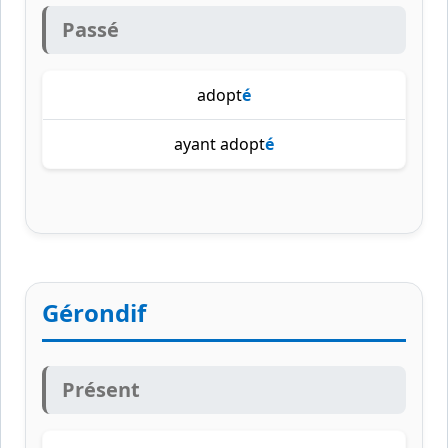
Passé
adopt
é
ayant adopt
é
Gérondif
Présent