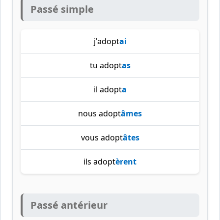
Passé simple
j'adopt
ai
tu adopt
as
il adopt
a
nous adopt
âmes
vous adopt
âtes
ils adopt
èrent
Passé antérieur