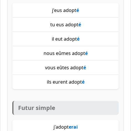
j'eus adopt
é
tu eus adopt
é
il eut adopt
é
nous eûmes adopt
é
vous eûtes adopt
é
ils eurent adopt
é
Futur simple
j'adopt
erai