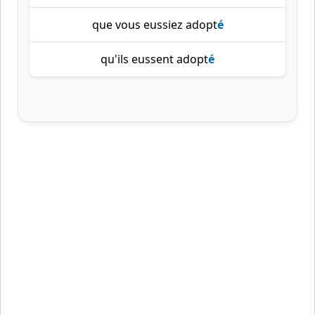
que vous eussiez adopt
é
qu'ils eussent adopt
é