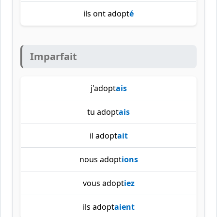
ils ont adopt
é
Imparfait
j'adopt
ais
tu adopt
ais
il adopt
ait
nous adopt
ions
vous adopt
iez
ils adopt
aient