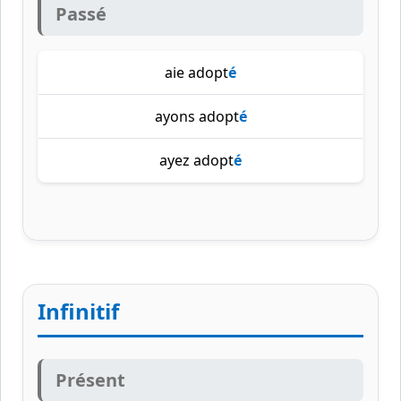
Passé
aie adopt
é
ayons adopt
é
ayez adopt
é
Infinitif
Présent