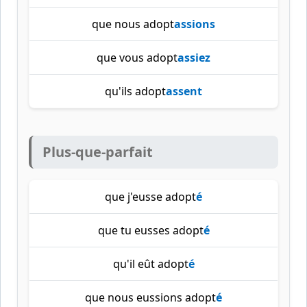
que nous adopt
assions
que vous adopt
assiez
qu'ils adopt
assent
Plus-que-parfait
que j'eusse adopt
é
que tu eusses adopt
é
qu'il eût adopt
é
que nous eussions adopt
é