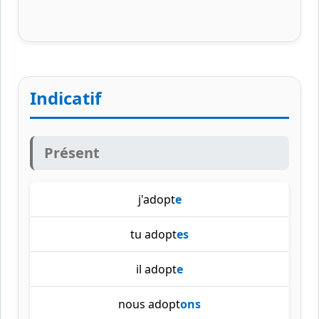
Indicatif
Présent
j'adopt
e
tu adopt
es
il adopt
e
nous adopt
ons