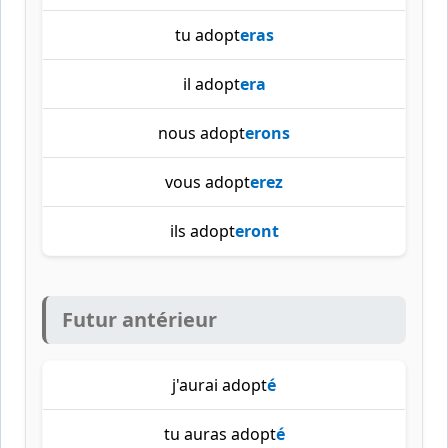
tu adopt
eras
il adopt
era
nous adopt
erons
vous adopt
erez
ils adopt
eront
Futur antérieur
j'aurai adopt
é
tu auras adopt
é