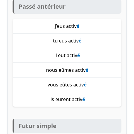
Passé antérieur
j'eus activ
é
tu eus activ
é
il eut activ
é
nous eûmes activ
é
vous eûtes activ
é
ils eurent activ
é
Futur simple