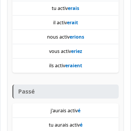
tu activ
erais
il activ
erait
nous activ
erions
vous activ
eriez
ils activ
eraient
Passé
j'aurais activ
é
tu aurais activ
é