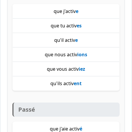
que j'activ
e
que tu activ
es
qu'il activ
e
que nous activ
ions
que vous activ
iez
qu'ils activ
ent
Passé
que j'aie activ
é