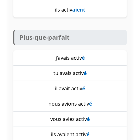
ils activ
aient
Plus-que-parfait
j'avais activ
é
tu avais activ
é
il avait activ
é
nous avions activ
é
vous aviez activ
é
ils avaient activ
é