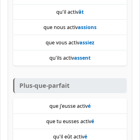
qu'il activ
ât
que nous activ
assions
que vous activ
assiez
qu'ils activ
assent
Plus-que-parfait
que j'eusse activ
é
que tu eusses activ
é
qu'il eût activ
é