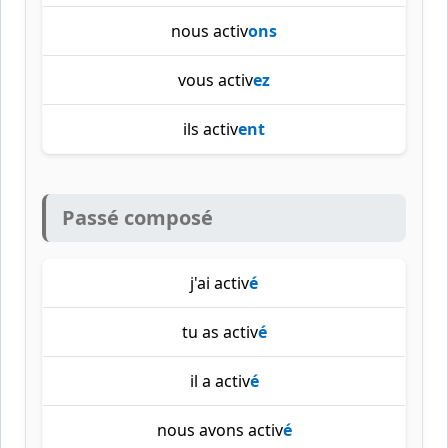
nous activ
ons
vous activ
ez
ils activ
ent
Passé composé
j'ai activ
é
tu as activ
é
il a activ
é
nous avons activ
é