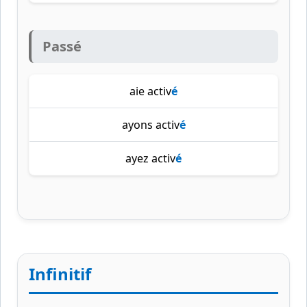
Passé
aie activ
é
ayons activ
é
ayez activ
é
Infinitif