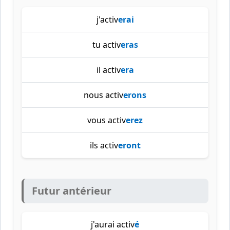
j'activ
erai
tu activ
eras
il activ
era
nous activ
erons
vous activ
erez
ils activ
eront
Futur antérieur
j'aurai activ
é