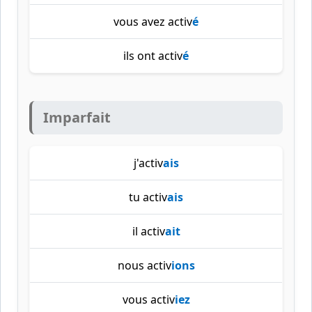
vous avez activ
é
ils ont activ
é
Imparfait
j'activ
ais
tu activ
ais
il activ
ait
nous activ
ions
vous activ
iez