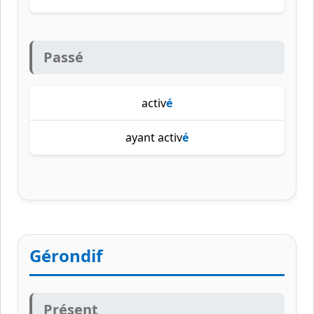
Passé
activ
é
ayant activ
é
Gérondif
Présent