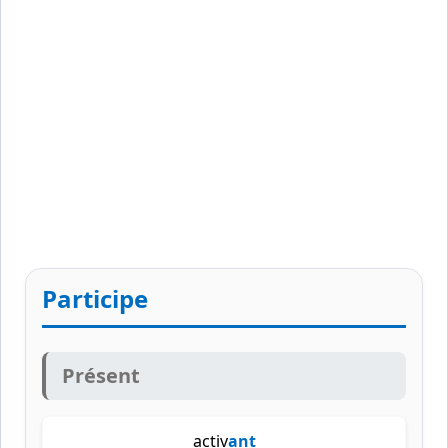
Participe
Présent
activ
ant