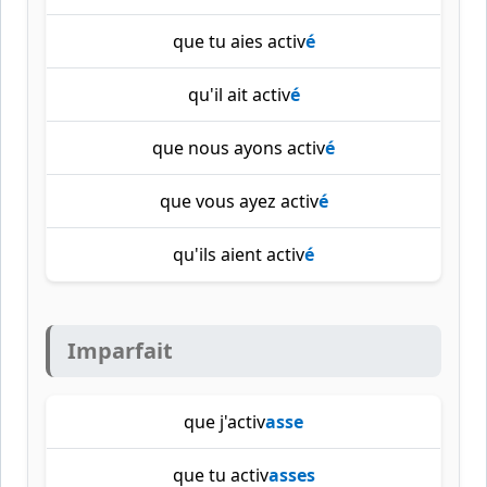
que tu aies activ
é
qu'il ait activ
é
que nous ayons activ
é
que vous ayez activ
é
qu'ils aient activ
é
Imparfait
que j'activ
asse
que tu activ
asses