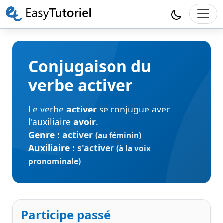
Conjugaison du
verbe activer
Le verbe
activer
se conjugue avec
l'auxiliaire
avoir
.
Genre :
activer
(au féminin)
Auxiliaire :
s'activer
(à la voix
pronominale)
Participe passé