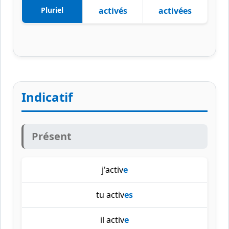
Pluriel
activés
activées
Indicatif
Présent
j'activ
e
tu activ
es
il activ
e