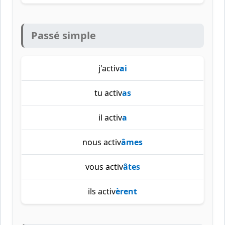
Passé simple
j'activ
ai
tu activ
as
il activ
a
nous activ
âmes
vous activ
âtes
ils activ
èrent