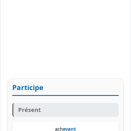
Participe
Présent
ach
e
v
ant