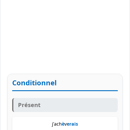
Conditionnel
Présent
j'ach
è
v
erais