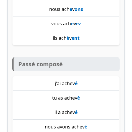
nous ach
e
v
ons
vous ach
e
v
ez
ils ach
è
v
ent
Passé composé
j'ai achev
é
tu as achev
é
il a achev
é
nous avons achev
é