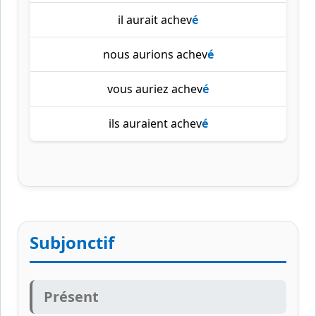
il aurait achev
é
nous aurions achev
é
vous auriez achev
é
ils auraient achev
é
Subjonctif
Présent