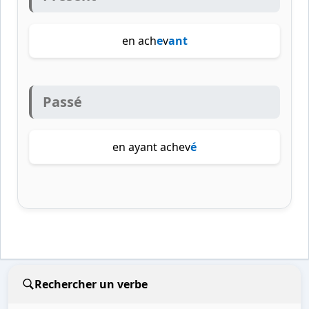
en ach
e
v
ant
Passé
en ayant achev
é
Rechercher un verbe