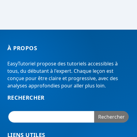
À PROPOS
EasyTutoriel propose des tutoriels accessibles à
tous, du débutant à l'expert. Chaque leçon est
conçue pour être claire et progressive, avec des
analyses approfondies pour aller plus loin.
RECHERCHER
Rechercher
LIENS UTILES