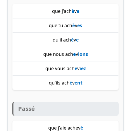
que j'ach
è
v
e
que tu ach
è
v
es
qu'il ach
è
v
e
que nous ach
e
v
ions
que vous ach
e
v
iez
qu'ils ach
è
v
ent
Passé
que j'aie achev
é