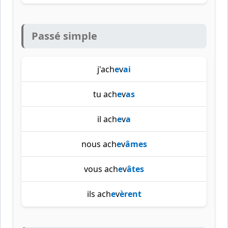
Passé simple
j'ach
e
v
ai
tu ach
e
v
as
il ach
e
v
a
nous ach
e
v
âmes
vous ach
e
v
âtes
ils ach
e
v
èrent