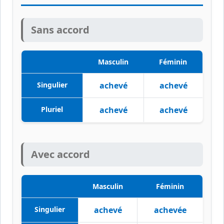
Sans accord
Masculin
Féminin
Singulier
achevé
achevé
Pluriel
achevé
achevé
Avec accord
Masculin
Féminin
Singulier
achevé
achevée