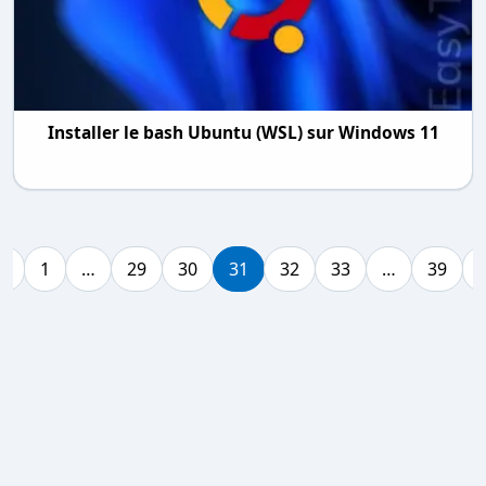
Installer le bash Ubuntu (WSL) sur Windows 11
«
1
…
29
30
31
32
33
…
39